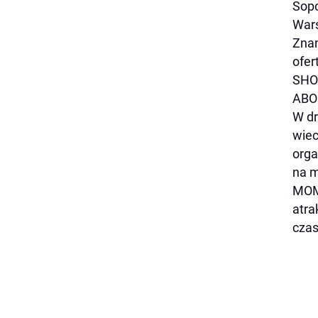
Sopo
Wars
Znan
ofer
SHO
ABO
W dr
wiec
orga
na m
MOMU
atra
czas