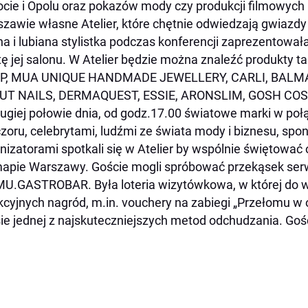
cie i Opolu oraz pokazów mody czy produkcji filmowych 
zawie własne Atelier, które chętnie odwiedzają gwiazd
a i lubiana stylistka podczas konferencji zaprezentowa
tę jej salonu. W Atelier będzie można znaleźć produkty
P, MUA UNIQUE HANDMADE JEWELLERY, CARLI, BALMA
UT NAILS, DERMAQUEST, ESSIE, ARONSLIM, GOSH COS
ugiej połowie dnia, od godz.17.00 światowe marki w poł
zoru, celebrytami, ludźmi ze świata mody i biznesu, spo
nizatorami spotkali się w Atelier by wspólnie świętować
apie Warszawy. Goście mogli spróbować przekąsek se
.GASTROBAR. Była loteria wizytówkowa, w której do w
kcyjnych nagród, m.in. vouchery na zabiegi „Przełomu w
ie jednej z najskuteczniejszych metod odchudzania. Gości