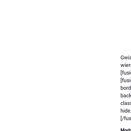
Gwia
wier
[fus
[fus
bord
back
clas
hide
[/fu
Moda