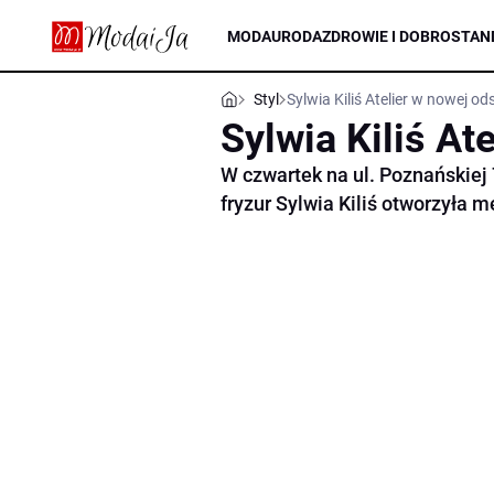
MODA
URODA
ZDROWIE I DOBROSTAN
Styl
Sylwia Kiliś Atelier w nowej od
Sylwia Kiliś At
W czwartek na ul. Poznańskiej 
fryzur Sylwia Kiliś otworzyła m