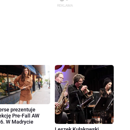
erse prezentuje
ekcję Pre-Fall AW
6. W Madrycie
Leszek Kułakowski