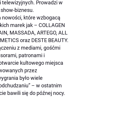
i telewizyjnych. Prowadzi w
y show-biznesu.
ła nowości, które wzbogacą
 takich marek jak – COLLAGEN
IN, MASSADA, ARTEGO, ALL
METICS oraz DESTE BEAUTY.
ączeniu z mediami, gośćmi
nsorami, patronami i
 otwarcie kultowego miejsca
rwowanych przez
ygrania było wiele
 odchudzaniu” – w ostatnim
e bawili się do późnej nocy.