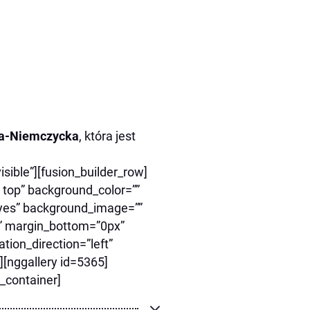
ka-Niemczycka
, która jest
sible”][fusion_builder_row]
 top” background_color=””
=”yes” background_image=””
” margin_bottom=”0px”
tion_direction=”left”
[nggallery id=5365]
r_container]