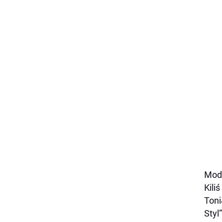
Modn
Kili
Toni
Styl