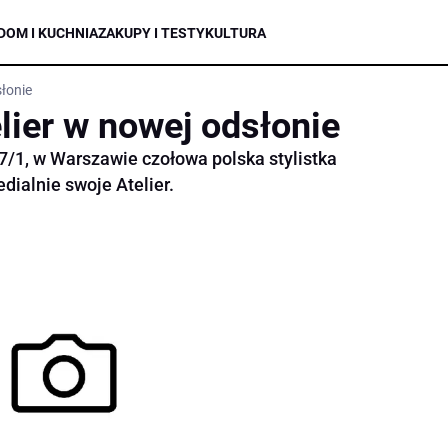
DOM I KUCHNIA
ZAKUPY I TESTY
KULTURA
słonie
elier w nowej odsłonie
7/1, w Warszawie czołowa polska stylistka
edialnie swoje Atelier.