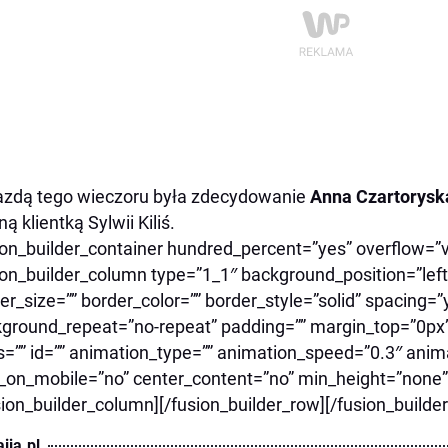
zdą tego wieczoru była zdecydowanie
Anna Czartorys
ną klientką Sylwii Kiliś.
ion_builder_container hundred_percent=”yes” overflow=”vi
ion_builder_column type=”1_1″ background_position=”left
er_size=”” border_color=”” border_style=”solid” spacing
ground_repeat=”no-repeat” padding=”” margin_top=”0px
s=”” id=”” animation_type=”” animation_speed=”0.3″ anima
_on_mobile=”no” center_content=”no” min_height=”none”]
sion_builder_column][/fusion_builder_row][/fusion_builde
ija.pl