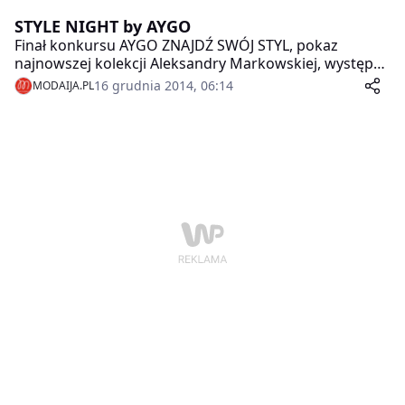
STYLE NIGHT by AYGO
Finał konkursu AYGO ZNAJDŹ SWÓJ STYL, pokaz
najnowszej kolekcji Aleksandry Markowskiej, występ
Margaret – po prostu STYLE NIGHT by AYGO!
16 grudnia 2014, 06:14
MODAIJA.PL