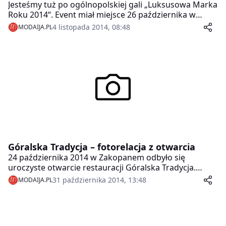
Jesteśmy tuż po ogólnopolskiej gali „Luksusowa Marka
Roku 2014“. Event miał miejsce 26 października w
nowoczesnym miejscu: Warsaw Plaza Hotel. Na gali
4 listopada 2014, 08:48
MODAIJA.PL
gościło ponad 400 osób. Nagrodzono statuetkami
ponad 30 luksusowych firm, które w bieżącym roku
proponowały najbardziej luksusowe, wykwintne,
ekskluzywne produkty, jak też usługi.
Góralska Tradycja – fotorelacja z otwarcia
24 października 2014 w Zakopanem odbyło się
uroczyste otwarcie restauracji Góralska Tradycja.
Miejsce stworzone przez rodzinę Bachleda-Curuś
31 października 2014, 13:48
MODAIJA.PL
inspirowane stylem zakopiańskim jest swoistym
hołdem złożonym Witkiewiczowi