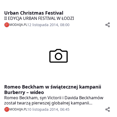
Urban Christmas Festival
II EDYCJA URBAN FESTIVAL W ŁODZI
12 listopada 2014, 08:00
MODAIJA.PL
Romeo Beckham w świątecznej kampanii
Burberry – wideo
Romeo Beckham, syn Victorii i Davida Beckhamów
został twarzą pierwszej globalnej kampanii
reklamowej odzieży Burberry. Świąteczny w klimacie
10 listopada 2014, 06:45
MODAIJA.PL
wideoklip wyreżyserował Christopher Bailey, dyrektor