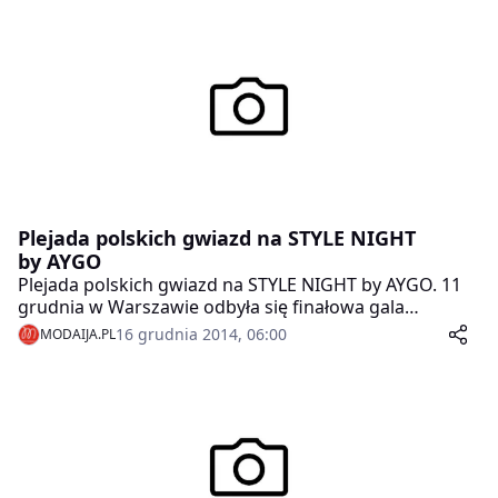
Plejada polskich gwiazd na STYLE NIGHT
by AYGO
Plejada polskich gwiazd na STYLE NIGHT by AYGO. 11
grudnia w Warszawie odbyła się finałowa gala
konkursu AYGO ZNAJDŹ SWÓJ STYL zorganizowanego
16 grudnia 2014, 06:00
MODAIJA.PL
przez markę Toyota.