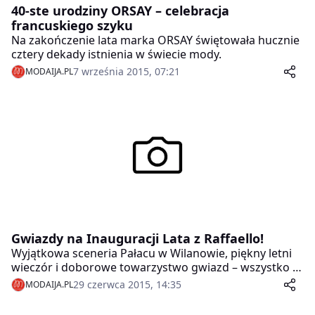
40-ste urodziny ORSAY – celebracja
francuskiego szyku
Na zakończenie lata marka ORSAY świętowała hucznie
cztery dekady istnienia w świecie mody.
7 września 2015, 07:21
MODAIJA.PL
Gwiazdy na Inauguracji Lata z Raffaello!
Wyjątkowa sceneria Pałacu w Wilanowie, piękny letni
wieczór i doborowe towarzystwo gwiazd – wszystko to
w ramach kolejnej imprezy z okazji Inauguracji Lata,
29 czerwca 2015, 14:35
MODAIJA.PL
zorganizowanej przez markę Raffaello. Już po raz
trzeci polskie gwiazdy spotkały się, aby wspólnie