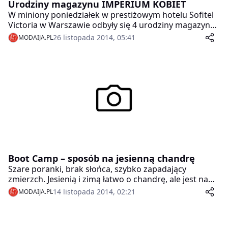
Urodziny magazynu IMPERIUM KOBIET
W miniony poniedziałek w prestiżowym hotelu Sofitel
Victoria w Warszawie odbyły się 4 urodziny magazynu
Imperium Kobiet połączone z finałem plebiscytu
26 listopada 2014, 05:41
MODAIJA.PL
IMPERIUM URODY.
Boot Camp – sposób na jesienną chandrę
Szare poranki, brak słońca, szybko zapadający
zmierzch. Jesienią i zimą łatwo o chandrę, ale jest na
nią sposób – aktywność fizyczna. Trening Boot Camp
14 listopada 2014, 02:21
MODAIJA.PL
to propozycja wszystkich, którzy potrzebują
dodatkowego zastrzyku energii. W listopadzie
odbędzie się drugi trening Boot Camp w ramach cyklu