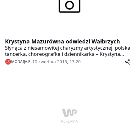
Krystyna Mazurówna odwiedzi Wałbrzych
Słynąca z niesamowitej charyzmy artystycznej, polska
tancerka, choreografka i dziennikarka – Krystyna
Mazurówna będzie gościem specjalnym tegorocznej
10 kwietnia 2015, 13:20
MODAIJA.PL
edycji projektu „Słowiański jedwab”. Wydarzenie
odbędzie się 17 kwietnia o godzinie 17:00 w
przepięknych wnętrzach Zamku Książ.