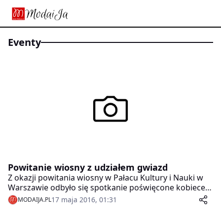
eventy
Powitanie wiosny z udziałem gwiazd
Z okazji powitania wiosny w Pałacu Kultury i Nauki w
Warszawie odbyło się spotkanie poświęcone kobiecej
urodzie, którego organizatorem była Klinika Medycyny
17 maja 2016, 01:31
MODAIJA.PL
Estetycznej dr Potockiego& dr Pełki.