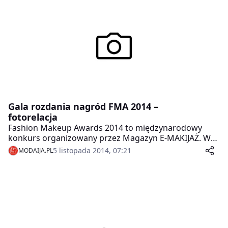
kreatywny i członek zarządu Burberry.
Gala rozdania nagród FMA 2014 –
fotorelacja
Fashion Makeup Awards 2014 to międzynarodowy
konkurs organizowany przez Magazyn E-MAKIJAŻ. W
ubiegły piątek gwiazdy oraz szereg gości z dziedziny
5 listopada 2014, 07:21
MODAIJA.PL
kosmetyki, makijażu bawiły się podczas uroczystego
wręczenia nagród.