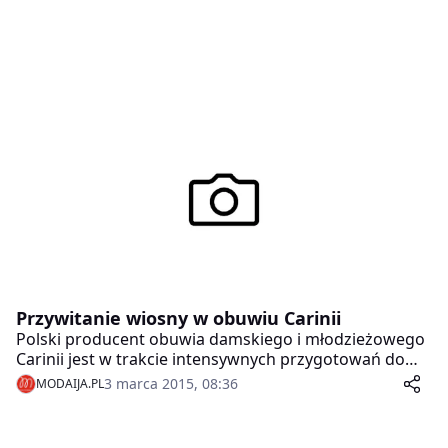
Przywitanie wiosny w obuwiu Carinii
Polski producent obuwia damskiego i młodzieżowego
Carinii jest w trakcie intensywnych przygotowań do
premiery kolekcji na sezon wiosna-lato 2015. Choć
3 marca 2015, 08:36
MODAIJA.PL
oficjalna prezentacja obuwia jeszcze przed nami, to
niektóre z gwiazd show biznesu już wiedzą, jaka
będzie nowa kolekcja Carinii.