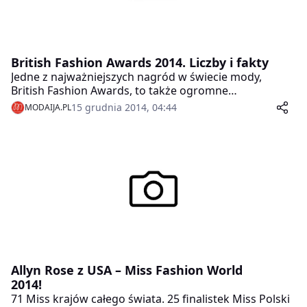
British Fashion Awards 2014. Liczby i fakty
Jedne z najważniejszych nagród w świecie mody,
British Fashion Awards, to także ogromne
przedsięwzięcie biznesowe, marketingowe i
15 grudnia 2014, 04:44
MODAIJA.PL
logistyczne, w które zaangażowanych są rzesze ludzi z
całego świata. Postanowiliśmy przybliżyć Wam to
wielkie wydarzenie. Oto British Fashion Awards 2014 w
liczbach i faktach!
Allyn Rose z USA – Miss Fashion World
2014!
71 Miss krajów całego świata. 25 finalistek Miss Polski