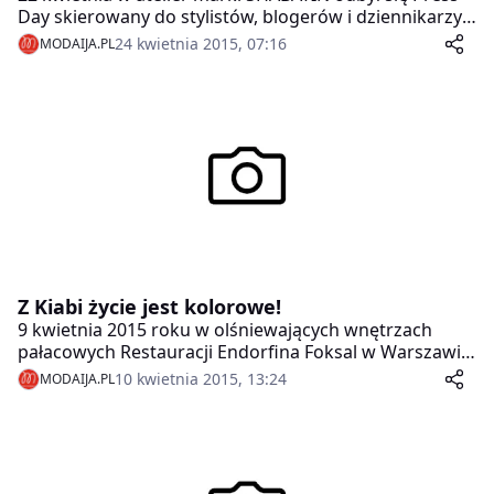
Day skierowany do stylistów, blogerów i dziennikarzy
modowych. Wydarzenie było okazją do zapoznania się
24 kwietnia 2015, 07:16
MODAIJA.PL
z najnowszą kolekcją Fall/Winter 2015/2016, linią
sportową S by Shabatin oraz spotkania z projektantką
Ewą Szabatin.
Z Kiabi życie jest kolorowe!
9 kwietnia 2015 roku w olśniewających wnętrzach
pałacowych Restauracji Endorfina Foksal w Warszawie
odbyło się wyjątkowe wydarzenie zorganizowane
10 kwietnia 2015, 13:24
MODAIJA.PL
przez markę Kiabi. Znamienite grono ponad 100 gości
tworzyli najpopularniejsi blogerzy modowi,
dziennikarze oraz przedstawiciele portali
internetowych. Wydarzenie to było miłym preludium
przed otwarciem pierwszego sklepu Kiabi w Polsce.