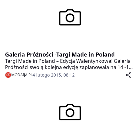
Galeria Próżności -Targi Made in Poland
Targi Made in Poland – Edycja Walentynkowa! Galeria
Próżności swoją kolejną edycję zaplanowała na 14 -15
lutego z okazji Walentynek.
4 lutego 2015, 08:12
MODAIJA.PL