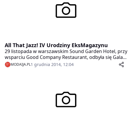
All That Jazz! IV Urodziny EksMagazynu
29 listopada w warszawskim Sound Garden Hotel, przy
wsparciu Good Company Restaurant, odbyła się Gala
All That Jazz – najseksowniejsze Andrzejki w Polsce!
1 grudnia 2014, 12:04
MODAIJA.PL
Imprezę uświetniła charytatywna Aukcja Kawalerów i
premiera książki „Sukces jest kobietą! Piękna twarz
biznesu!”