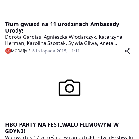
Tłum gwiazd na 11 urodzinach Ambasady
Urody!
Dorota Gardias, Agnieszka Włodarczyk, Katarzyna
Herman, Karolina Szostak, Sylwia Gliwa, Aneta
Todorczuk- Perchuć, Odeta Moro, Marta Kuligowska,
6 listopada 2015, 11:11
MODAIJA.PL
Dorota Williams, Marta Kuligowska, Anna Oberc –
tłumnie przybyły, by wspólnie z właścicielami
świętować 11-ste urodziny Kliniki Ambasada Urody na
warszawskim Wilanowie!
HBO PARTY NA FESTIWALU FILMOWYM W
GDYNI!
W czwartek 17 września, w ramach 40. edycji Festiwalu