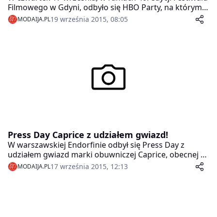
Filmowego w Gdyni, odbyło się HBO Party, na którym
bawiły się między innymi licznie zgromadzone gwiazdy.
19 września 2015, 08:05
MODAIJA.PL
HBO Polska już po raz kolejny jest
współorganizatorem Festiwalu.
Press Day Caprice z udziałem gwiazd!
W warszawskiej Endorfinie odbył się Press Day z
udziałem gwiazd marki obuwniczej Caprice, obecnej w
Polsce od 1994 r. Na sezon Jesień-Zima 2015/2016
17 września 2015, 12:13
MODAIJA.PL
Caprice proponuje szeroki wybór modeli, od klasyki po
nowoczesne linie.