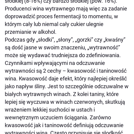
słodkiej (8-16%) czy bardzo słodkiej (pow. 16%).
Producenci wina wytrawnego mają więc za zadanie
doprowadzić proces fermentacji to momentu, w
którym cały lub niemal cały cukier ulegnie
przemianie w alkohol.
Podczas gdy „słodki”, „słony”, „gorzki” czy „kwaśny”
są dość jasne w swoim znaczeniu, „wytrawność”
może się wydawać trudniejsza do zdefiniowania.
Czynnikami wpływającymi na odczuwanie
wytrawności są 2 cechy – kwasowość i taninowość
wina. Kwasowość daje efekt, który najlepiej określić
jako napływ śliny. Jest to szczególnie odczuwalne w
białych wytrawnych winach. Z kolei taniny, które
lepiej się wyczuwa w winach czerwonych, skutkują
wrażeniem lekkiej suchości w ustach i
wewnętrznym uczuciem ściągania. Zarówno
kwasowość jak i taninowość definiują odczuwanie
wytrawności wina. Często przypisuje się słodkość