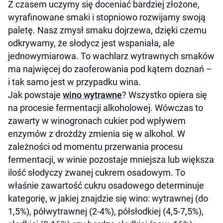
Z czasem uczymy się doceniać bardziej złożone,
wyrafinowane smaki i stopniowo rozwijamy swoją
paletę. Nasz zmysł smaku dojrzewa, dzięki czemu
odkrywamy, że słodycz jest wspaniała, ale
jednowymiarowa. To wachlarz wytrawnych smaków
ma najwięcej do zaoferowania pod kątem doznań –
i tak samo jest w przypadku wina.
Jak powstaje
wino wytrawne
? Wszystko opiera się
na procesie fermentacji alkoholowej. Wówczas to
zawarty w winogronach cukier pod wpływem
enzymów z drożdży zmienia się w alkohol. W
zależności od momentu przerwania procesu
fermentacji, w winie pozostaje mniejsza lub większa
ilość słodyczy zwanej cukrem osadowym. To
właśnie zawartość cukru osadowego determinuje
kategorię, w jakiej znajdzie się wino: wytrawnej (do
1,5%), półwytrawnej (2-4%), półsłodkiej (4,5-7,5%),