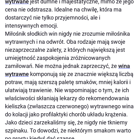
wytrwane
jest dumne i majestatyczne, mimo że jego
cena nie odstrasza. Idealne na chwilę, która ma
dostarczyć nie tylko przyjemności, ale i
intensywnych emocji.
Miłośnik słodkich win nigdy nie zrozumie miłośnika
wytrawnych i na odwrót. Oba rodzaje mają swoje
niezaprzeczalne zalety, z których największą jest
umiejętność zaspokojenia zróżnicowanych
zamiłowań. Nie można jednak zaprzeczyć, że
wina
wytrawne
komponują się ze znacznie większą liczbą
potraw, mają szerszą paletę smaków, mniej kalorii i
ułatwiają trawienie. Nie wspominając o tym, że ich
właściwości skłaniają lekarzy do rekomendowania
kieliszka (zwłaszcza czerwonego) wytrawnego wina
do kolacji jako profilaktyki chorób układu krążenia.
Jako dzieci zarzekaliśmy się, że nigdy nie tkniemy
szpinaku. To dowodzi, że niektórym smakom warto
po prostu kiedyś dać szansę.