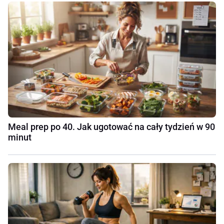
Meal prep po 40. Jak ugotować na cały tydzień w 90
minut