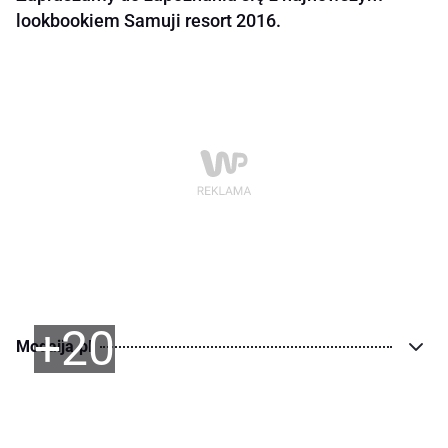
lookbookiem Samuji resort 2016.
+20
Modaija.pl