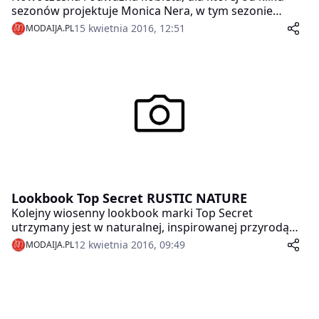
sezonów projektuje Monica Nera, w tym sezonie
będzie mogła poczuć się lekko i dziewczęco. Modne
15 kwietnia 2016, 12:51
MODAIJA.PL
falbany, delikatne jedwabie, oversizowe rękawy i
spodnie dodadzą swobody każdej kobiecie sukcesu.
Lookbook Top Secret RUSTIC NATURE
Kolejny wiosenny lookbook marki Top Secret
utrzymany jest w naturalnej, inspirowanej przyrodą
kolorystyce. Błękity, granaty i kolory nieba, beże i
12 kwietnia 2016, 09:49
MODAIJA.PL
odcienie szarości to główna paleta barw.