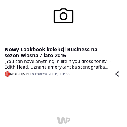
Nowy Lookbook kolekcji Business na
sezon wiosna / lato 2016
„You can have anything in life if you dress for it.” –
Edith Head. Uznana amerykańska scenografka,
wielokrotna laureatka Oscara, Edith Head, doskonale
18 marca 2016, 10:38
MODAIJA.PL
wie jak odpowiedni strój może odmienić człowieka
oraz jak ogromny wpływ ma na jego odbiór przez
otoczenie. Szczególnie istotne jest to w świecie
biznesu, który ponad wszystko ceni profesjonalizm nie
tylko ten związany z merytorycznym przygotowaniem,
ale również z odpowiednim strojem.