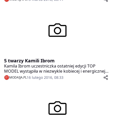
5 twarzy Kamili Ibrom
Kamila Ibrom uczestniczka ostatniej edycji TOP
MODEL wystąpiła w niezwykle kobiecej i energicznej
sesji zdjęciowej. Stylistka przygotowała pięć stylizacji
16 lutego 2016, 08:33
MODAIJA.PL
skomponowanych z ubrań z oferty balladine.com.