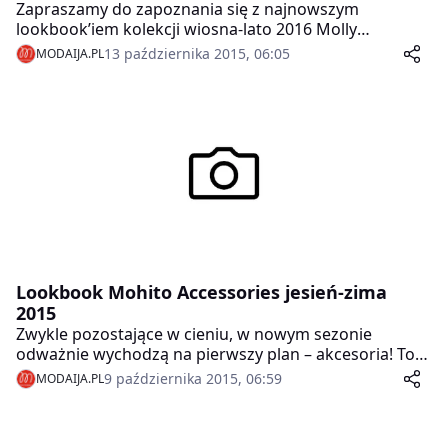
Zapraszamy do zapoznania się z najnowszym
lookbook’iem kolekcji wiosna-lato 2016 Molly
Goddard.
13 października 2015, 06:05
MODAIJA.PL
Lookbook Mohito Accessories jesień-zima
2015
Zwykle pozostające w cieniu, w nowym sezonie
odważnie wychodzą na pierwszy plan – akcesoria! To
właśnie one świecą pełnym blaskiem w nowym
9 października 2015, 06:59
MODAIJA.PL
jesiennym lookbooku Mohito.