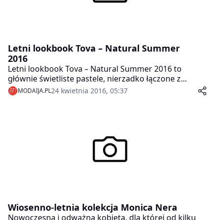
Letni lookbook Tova – Natural Summer
2016
Letni lookbook Tova – Natural Summer 2016 to
głównie świetliste pastele, nierzadko łączone z
mocnymi, intensywnymi barwami.
24 kwietnia 2016, 05:37
MODAIJA.PL
Wiosenno-letnia kolekcja Monica Nera
Nowoczesna i odważna kobieta, dla której od kilku