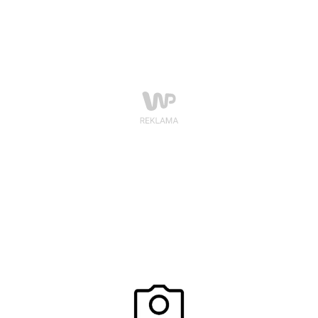
stworzenia kolekcji, która za cel stawia sobie
podkreślenie zmysłowej strony kobiecej natury –
zarówno w trakcie dnia, jak i niekończących się letnich
nocy.