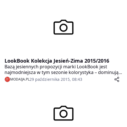
LookBook Kolekcja Jesień-Zima 2015/2016
Bazą jesiennych propozycji marki LookBook jest
najmodniejsza w tym sezonie kolorystyka – dominują
w niej: granat, burgund, zieleń oraz oczywiście
29 października 2015, 08:43
MODAIJA.PL
ponadczasowa czerń i biel.