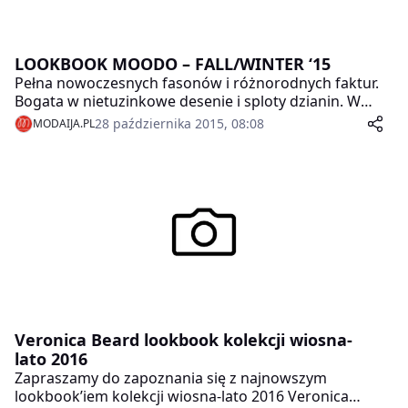
LOOKBOOK MOODO – FALL/WINTER ‘15
Pełna nowoczesnych fasonów i różnorodnych faktur.
Bogata w nietuzinkowe desenie i sploty dzianin. W
kilku słowach można przedstawić jesienno-zimową
28 października 2015, 08:08
MODAIJA.PL
kolekcję MOODO wraz z jej ilustracją, najnowszym
lookbookiem marki.
Veronica Beard lookbook kolekcji wiosna-
lato 2016
Zapraszamy do zapoznania się z najnowszym
lookbook’iem kolekcji wiosna-lato 2016 Veronica