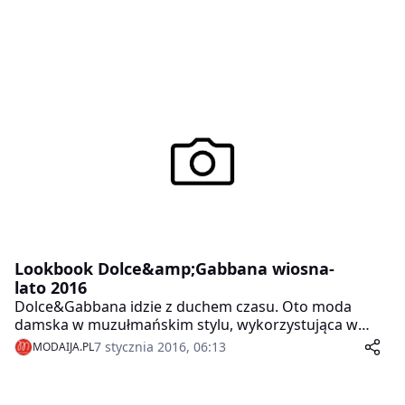
Lookbook Dolce&amp;Gabbana wiosna-
lato 2016
Dolce&Gabbana idzie z duchem czasu. Oto moda
damska w muzułmańskim stylu, wykorzystująca w
nowoczesny i elegancki sposób tradycyjne elementy
7 stycznia 2016, 06:13
MODAIJA.PL
stroju.