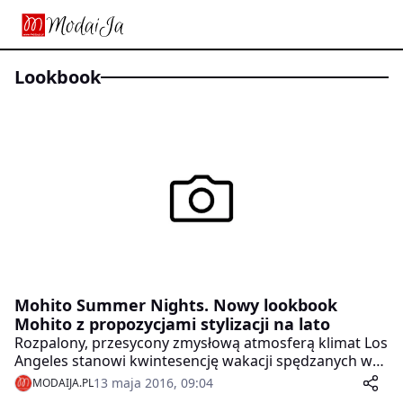
lookbook
Mohito Summer Nights. Nowy lookbook
Mohito z propozycjami stylizacji na lato
Rozpalony, przesycony zmysłową atmosferą klimat Los
Angeles stanowi kwintesencję wakacji spędzanych w
duchu glamour. Ta właśnie ta pociągająca i pełna żaru
13 maja 2016, 09:04
MODAIJA.PL
sceneria zainspirowała projektantów Mohito do