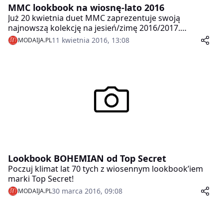
MMC lookbook na wiosnę-lato 2016
Już 20 kwietnia duet MMC zaprezentuje swoją
najnowszą kolekcję na jesień/zimę 2016/2017.
Tymczasem przypomnijmy sobie propozycje duetu na
11 kwietnia 2016, 13:08
MODAIJA.PL
wiosnę i lato.
Lookbook BOHEMIAN od Top Secret
Poczuj klimat lat 70 tych z wiosennym lookbook’iem
marki Top Secret!
30 marca 2016, 09:08
MODAIJA.PL