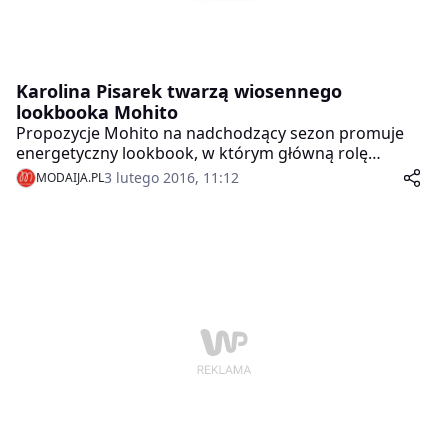
Karolina Pisarek twarzą wiosennego
lookbooka Mohito
Propozycje Mohito na nadchodzący sezon promuje
energetyczny lookbook, w którym główną rolę
odgrywają nasycone, wiosenne kolory oraz
3 lutego 2016, 11:12
MODAIJA.PL
przykuwające wzrok nadruki. Stworzone w oparciu o
nie stylizacje z wdziękiem prezentuje Karolina Pisarek
– finalistka ostatniej edycji programu Top Model. Z
jednej strony zalotna i niewinna, z drugiej przebojowa i
w pełni świadoma swoich atutów – Kobieta Mohito
pewnym krokiem zmierza na przywitanie wiosny!