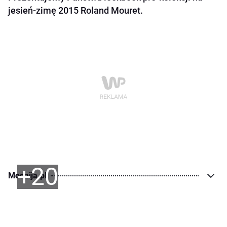
jesień-zimę 2015 Roland Mouret.
+20
Modaija.pl