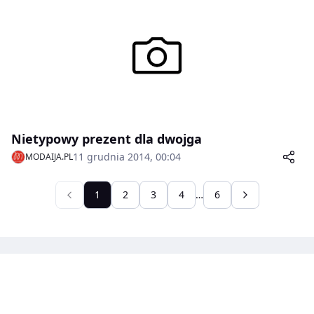
Nietypowy prezent dla dwojga
11 grudnia 2014, 00:04
MODAIJA.PL
1
2
3
4
…
6