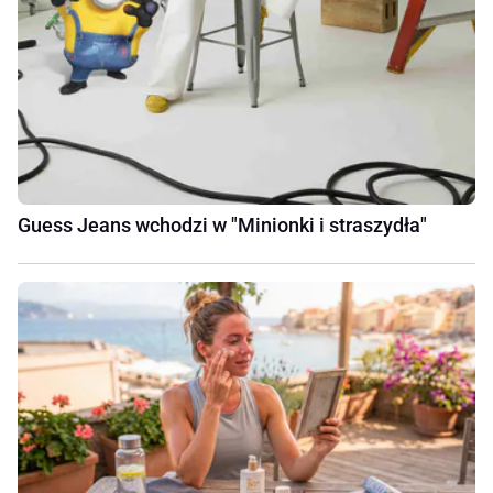
Guess Jeans wchodzi w "Minionki i straszydła"