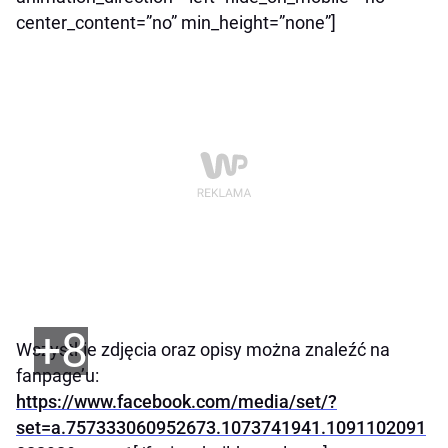
center_content=”no” min_height=”none”]
+8
Wszystkie zdjęcia oraz opisy można znaleźć na
fanpage’u:
https://www.facebook.com/media/set/?
set=a.757333060952673.1073741941.1091102091