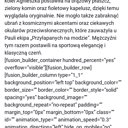
kolei Agnieszka postawiła na brązowy płaszcz,
zielony komin oraz fioletowy kapelusz, dzięki temu
wyglądała oryginalnie. Nie mogło także zabraknąć
ubrań z kosmicznymi akcentami oraz ciekawych
okularów przeciwsłonecznych, które zauważyła u
Pauli ekipa „Przyłapanych na modzie”. Mężczyźni
tym razem postawili na sportową elegancję i
klasyczną czerń.
[fusion_builder_container hundred_percent=”yes”
overflow=”visible”][fusion_builder_row]
[fusion_builder_column type=”1_1″
background_position=”left top” background_color=””
border_size=”” border_color=”” border_style=”solid”
spacing=”yes” background_image=””
background_repeat=”no-repeat” padding=””
margin_top=”0px” margin_bottom=”0px” class=””
id=”” animation_type=”” animation_speed=”0.3″
animation_direction=”left” hide_on_mobile=”no”