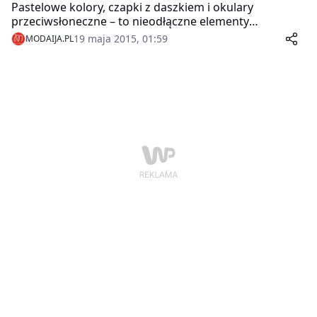
Pastelowe kolory, czapki z daszkiem i okulary
przeciwsłoneczne – to nieodłączne elementy
kwietniowych uczestników akcji Galerii Krakowskiej
19 maja 2015, 01:59
MODAIJA.PL
„Przyłapani na modzie”. Wiosna na stałe zagościła nie
tylko w sklepach, ale także na ulicach Krakowa!