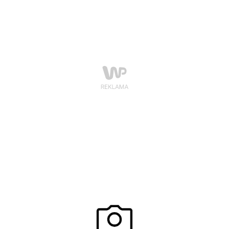
Galerii Krakowskiej. Jeśli chcecie zbliżyć się do siebie i
zaprezentować znajomym oraz rodzinie w zupełnie
nowej odsłonie, to już dziś wyślijcie swoje zgłoszenie
do Metamorfozy dla Pary z Galerią Krakowską!