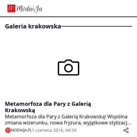
galeria krakowska
Metamorfoza dla Pary z Galerią
Krakowską
Metamorfoza dla Pary z Galerią Krakowską! Wspólna
zmiana wizerunku, nowa fryzura, wyjątkowe stylizacje
oraz profesjonalna sesja zdjęciowa – to wszystko jest
1 czerwca 2016, 04:34
MODAIJA.PL
na wyciągnięcie ręki dla każdej pary dzięki konkursowi