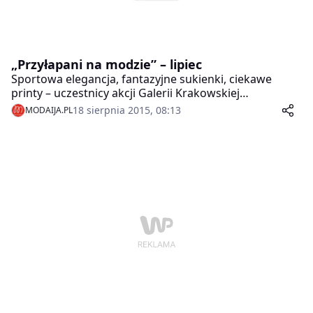
„Przyłapani na modzie” – lipiec
Sportowa elegancja, fantazyjne sukienki, ciekawe
printy – uczestnicy akcji Galerii Krakowskiej
„Przyłapani na modzie” wiedzą, jak stylowo spędzić
18 sierpnia 2015, 08:13
MODAIJA.PL
lato w mieście. W tym miesiącu gościem specjalnym
akcji był Jakub Zaborski, zwycięzca V edycji „Must Be
The Music”.