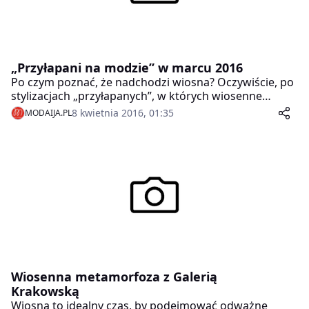
„Przyłapani na modzie” w marcu 2016
Po czym poznać, że nadchodzi wiosna? Oczywiście, po
stylizacjach „przyłapanych”, w których wiosenne
akcenty zagościły już na dobre. 30 osób,
8 kwietnia 2016, 01:35
MODAIJA.PL
prezentujących swój oryginalny i niepowtarzalny styl
to bilans marcowej akcji Galerii Krakowskiej
„Przyłapani na modzie”.
Wiosenna metamorfoza z Galerią
Krakowską
Wiosna to idealny czas, by podejmować odważne