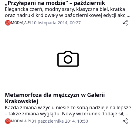
„Przyłapani na modzie” – październik
Elegancka czerń, modny szary, klasyczna biel, kratka
oraz nadruki królowały w październikowej edycji akcji
Galerii Krakowskiej „Przyłapani na modzie”. Pomimo
10 listopada 2014, 00:27
MODAIJA.PL
jesiennej aury udało się znaleźć wiele ciekawych
stylizacji.
Metamorfoza dla mężczyzn w Galerii
Krakowskiej
Każda zmiana w życiu niesie ze sobą nadzieje na lepsze
– także zmiana wyglądu. Nowy wizerunek dodaje sił,
pewności siebie i wiary w możliwość zrealizowania
31 października 2014, 10:50
MODAIJA.PL
marzeń. Potrzebna jest do tego jedynie odrobina
odwagi, porada stylisty i nowa garderoba. Wszystko to