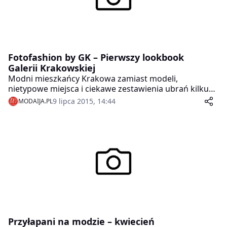
Fotofashion by GK – Pierwszy lookbook
Galerii Krakowskiej
Modni mieszkańcy Krakowa zamiast modeli,
nietypowe miejsca i ciekawe zestawienia ubrań kilku
marek – tak wygląda Fotofashion by GK – premierowy
9 lipca 2015, 14:44
MODAIJA.PL
lookbook Galerii Krakowskiej. Po raz pierwszy galeria
handlowa zaprezentowała przewodnik po kolekcjach,
który ma pomóc w uzupełnieniu garderoby o
najgorętsze trendy sezonu.
Przyłapani na modzie – kwiecień