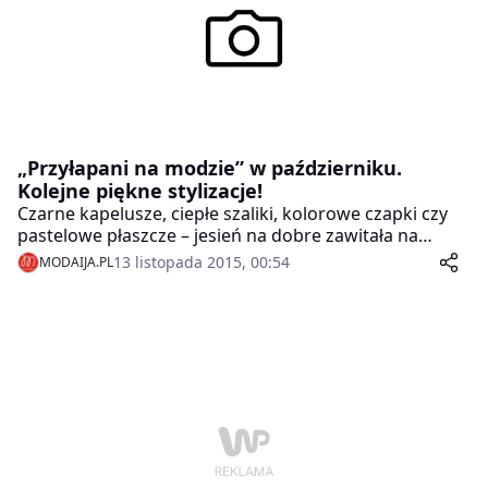
„Przyłapani na modzie” w październiku.
Kolejne piękne stylizacje!
Czarne kapelusze, ciepłe szaliki, kolorowe czapki czy
pastelowe płaszcze – jesień na dobre zawitała na
krakowskie ulice. Wbrew pozorom jesień może być
13 listopada 2015, 00:54
MODAIJA.PL
kolorowa i to właśnie udowodnili uczestnicy akcji
Galerii Krakowskiej. Gościem specjalnym akcji był
Wiktor Leśniak, zwycięzca gali „Przyłapani na modzie
2014”.