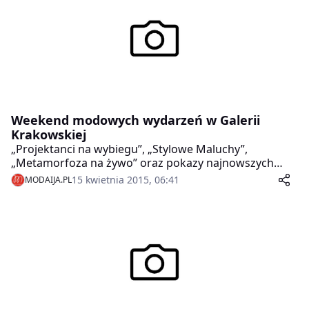
Weekend modowych wydarzeń w Galerii
Krakowskiej
„Projektanci na wybiegu”, „Stylowe Maluchy”,
„Metamorfoza na żywo” oraz pokazy najnowszych
kolekcji – to tylko niektóre atrakcje wiosennego
15 kwietnia 2015, 06:41
MODAIJA.PL
Fashion Show w Galerii Krakowskiej. Już w najbliższy
weekend (17–19.04) w godz. 14.00-19.00 Galeria
zamieni się w centrum modowych wydarzeń. W role
prowadzących wcielą się – Paulina Sykut-Jeżyna i Jacek
Olewniczak.