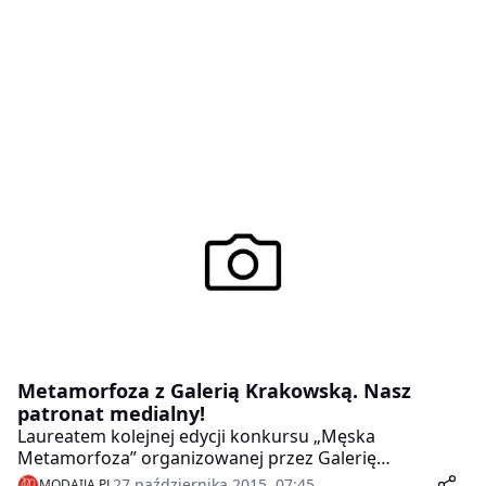
Metamorfoza z Galerią Krakowską. Nasz
patronat medialny!
Laureatem kolejnej edycji konkursu „Męska
Metamorfoza” organizowanej przez Galerię
Krakowską został Grzegorz. Jak napisał w zgłoszeniu:
27 października 2015, 07:45
MODAIJA.PL