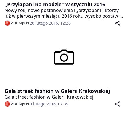
„Przyłapani na modzie” w styczniu 2016
Nowy rok, nowe postanowienia i „przyłapani”, którzy
już w pierwszym miesiącu 2016 roku wysoko postawili
poprzeczkę. W styczniowej akcji dominowały czernie,
20 lutego 2016, 12:26
MODAIJA.PL
beże i szarości, ożywione kolorowymi dodatkami.
Gala street fashion w Galerii Krakowskiej
Gala street fashion w Galerii Krakowskiej
9 lutego 2016, 07:39
MODAIJA.PL