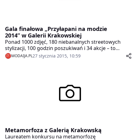
Gala finałowa „Przyłapani na modzie
2014” w Galerii Krakowskiej
Ponad 1000 zdjęć, 180 niebanalnych streetowych
stylizacji, 100 godzin poszukiwań i 34 akcje – to
podsumowanie tegorocznej edycji „Przyłapanych na
27 stycznia 2015, 10:59
MODAIJA.PL
modzie”. Z myślą o miłośnikach mody ulicznej Galeria
Krakowska w minioną sobotę zorganizowała
uroczyste podsumowanie akcji „Przyłapani na modzie
2014”, podczas której wybrano najciekawsze stylizacje
ostatniego roku.
Metamorfoza z Galerią Krakowską
Laureatem konkursu na metamorfozę