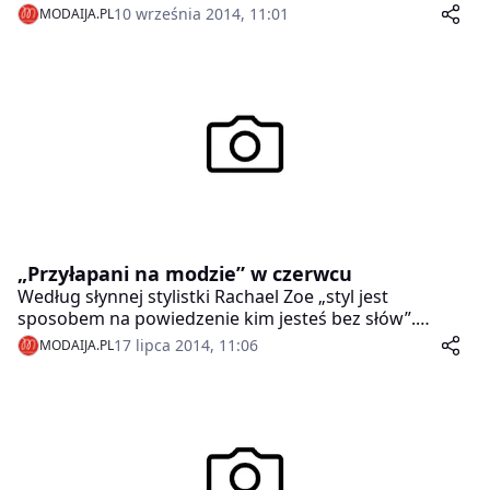
uczestników akcji Galerii Krakowskiej szukała Aneta
10 września 2014, 11:01
MODAIJA.PL
Siemieniuk, fotograf street fashion magazynu K MAG.
„Przyłapani na modzie” w czerwcu
Według słynnej stylistki Rachael Zoe „styl jest
sposobem na powiedzenie kim jesteś bez słów”.
Stwierdzenie to idealnie pasuje do uczestników akcji
17 lipca 2014, 11:06
MODAIJA.PL
Galerii Krakowskiej „Przyłapani na modzie”, którzy
poprzez stylizacje wyrażają swoją osobowość.