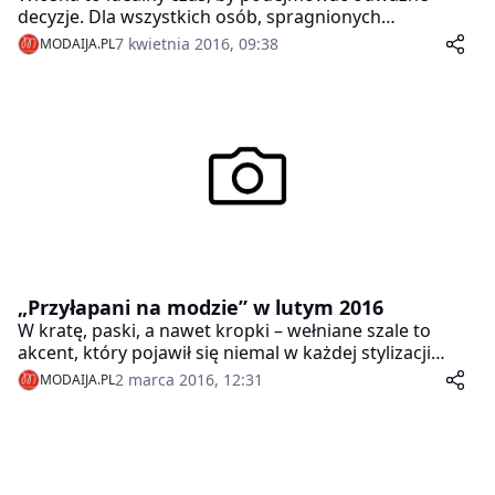
decyzje. Dla wszystkich osób, spragnionych
niezapomnianych wrażeń i pozytywnych zmian,
7 kwietnia 2016, 09:38
MODAIJA.PL
Galeria Krakowska przygotowała wyjątkowy konkurs.
„Wiosenna metamorfoza”, przeprowadzona pod
okiem stylistki, to prosty sposób na odnalezienie
własnego stylu i spełnienie marzeń o zmianie
wizerunku.
„Przyłapani na modzie” w lutym 2016
W kratę, paski, a nawet kropki – wełniane szale to
akcent, który pojawił się niemal w każdej stylizacji
„Przyłapanych na modzie” w lutym. Dzięki temu nawet
2 marca 2016, 12:31
MODAIJA.PL
pozornie zwyczajny outfit zyskał na oryginalności i nie
mógł pozostać niezauważony przez ekipę
„Przyłapanych na modzie”