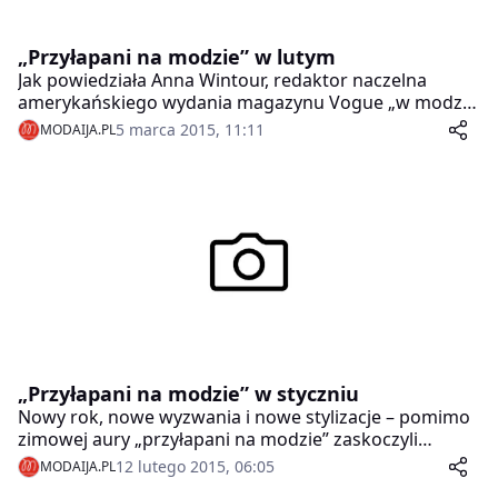
„Przyłapani na modzie” w lutym
Jak powiedziała Anna Wintour, redaktor naczelna
amerykańskiego wydania magazynu Vogue „w modzie
nie chodzi o spoglądanie wstecz, moda zawsze opiera
5 marca 2015, 11:11
MODAIJA.PL
się na patrzeniu naprzód”. Stwierdzenie to udowodnili
uczestnicy lutowych edycji „Przyłapani na modzie”.
Dodatkowo z okazji Walentynek odbyła się specjalna
akcja, w której organizatorzy szukali ciekawie
ubranych par.
„Przyłapani na modzie” w styczniu
Nowy rok, nowe wyzwania i nowe stylizacje – pomimo
zimowej aury „przyłapani na modzie” zaskoczyli
ciekawymi zestawami i oryginalnymi dodatkami.
12 lutego 2015, 06:05
MODAIJA.PL