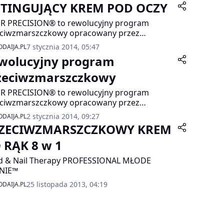
FTINGUJĄCY KREM POD OCZY
R PRECISION® to rewolucyjny program
eciwzmarszczkowy opracowany przez
ertów laboratoriów Eveline Cosmetics, który
7 stycznia 2014, 05:47
DAIJA.PL
y skuteczność zaawansowanych składników
wolucyjny program
wnych z najnowszymi osiągnięciami
etologii i medycyny estetycznej. Innowacyjne
zeciwzmarszczkowy
uły zapewniają spektakularny efekt
R PRECISION® to rewolucyjny program
adzający porównywalny do profesjonalnego
eciwzmarszczkowy opracowany przez
egu z użyciem lasera.
ertów laboratoriów Eveline Cosmetics, który
2 stycznia 2014, 09:27
DAIJA.PL
y skuteczność zaawansowanych składników
ZECIWZMARSZCZKOWY KREM
wnych z najnowszymi osiągnięciami
etologii i medycyny estetycznej. Innowacyjne
 RĄK 8 w 1
uły zapewniają spektakularny efekt
d & Nail Therapy PROFESSIONAL MŁODE
adzający porównywalny do profesjonalnego
NIE™
egu z użyciem lasera.
25 listopada 2013, 04:19
DAIJA.PL