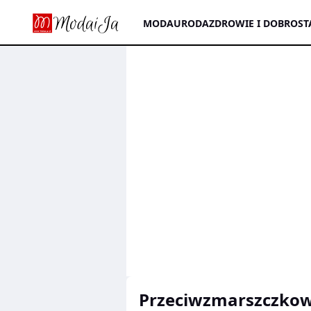
MODA
URODA
ZDROWIE I DOBROST
przeciwzmarszczko