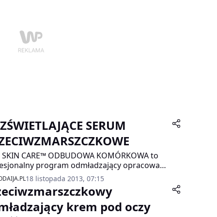
ZŚWIETLAJĄCE SERUM
ZECIWZMARSZCZKOWE
L SKIN CARE™ ODBUDOWA KOMÓRKOWA to
esjonalny program odmładzający opracowany
z ekspertów laboratoriów Eveline Cosmetics w
18 listopada 2013, 07:15
DAIJA.PL
ciu o najnowsze osiągnięcia współczesnej
zeciwzmarszczkowy
etologii i medycyny estetycznej. Formuły linii
ate w unikalne kompozycje zaawansowanych
mładzający krem pod oczy
nologicznie substancji aktywnych działających