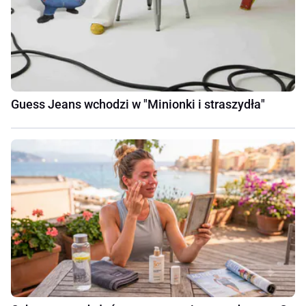
Guess Jeans wchodzi w "Minionki i straszydła"