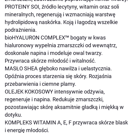
PROTEINY SOI, źródło lecytyny, witamin oraz soli
mineralnych, regenerują i wzmacniają warstwę
hydrolipidową naskórka. Koją i łagodzą wszelkie
podrażnienia.
bioHYALURON COMPLEX™ bogaty w kwas
hialuronowy wypełnia zmarszczki od wewnątrz,
doskonale napina i modeluje owal twarzy.
Przywraca skórze młodość i witalność.
MASŁO SHEA głęboko nawilża i uelastycznia.
Opóźnia proces starzenia się skóry. Rozjaśnia
przebarwienia i ciemne plamy.
OLEJEK KOKOSOWY intensywnie odżywia,
regeneruje i napina. Redukuje zmarszczki,
pozostawiając skórę aksamitnie gładką i miękką w
dotyku.
KOMPLEKS WITAMIN A, E, F przywraca skórze blask
i energię młodości.