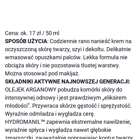
Cena: ok. 17 zł / 50 ml
SPOSÓB UŻYCIA
: Codziennie rano nanieść krem na
oczyszczoną skórę twarzy, szyi i dekoltu. Delikatnie
wmasować opuszkami palców. Lekka formuła nie
obciąża skóry i nie pozostawia tłustej warstwy.
Można stosować pod makijaż.
SKŁADNIKI AKTYWNE NAJNOWSZEJ GENERACJI:
OLEJEK ARGANOWY pobudza komórki skóry do
intensywnej odnowy i jest prawdziwym „eliksirem
młodości”. Przywraca skórze gęstość i sprężystość.
Wyraźnie odmładza i wygładza cerę.
HYDROMANIL™ zapewnia ekstremalne nawilżenie,
wyraźnie spłyca i wygładza nawet głębokie
zmarszczki, zauważalnie poprawiając kontur twarzy.