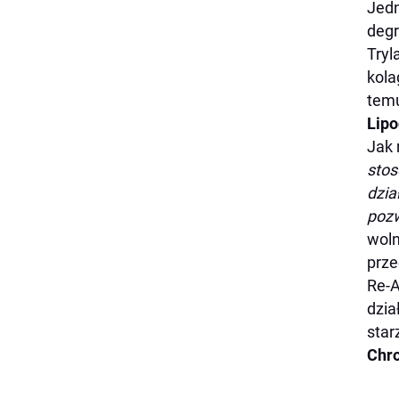
Jedn
degr
Tryl
kola
temu
Lip
Jak
stos
dzia
pozw
woln
prze
Re-A
dzia
star
Chr