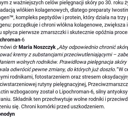
ym z ważniejszych celów pielęgnacji skóry po 30. roku ż
adacją włókien kolagenowych, dlatego preparaty Iwostin
agen™, kompleks peptydów i protein, który działa na trz
genu: porządkuje i chroni włókna kolagenowe, zwiększa i
 spłyca pierwsze zmarszczki i skutecznie opóźnia proces
ochroman
-6
 mówi dr
Maria Noszczyk
„Aby odpowiednio chronić skórę
ować kremy z substancjami przeciwutleniającymi – zab
łaniem wolnych rodników. Prawidłowa pielęgnacja skóry c
ala odwrócić pewne zmiany, do których już doszło.”
W ce
ymi rodnikami, fotostarzeniem oraz stresem oksydacyj
ciwstarzeniowej rutyny pielęgnacyjnej, Przeciwzmarszc
ctin wzbogacony został o Lipochroman-6, silny antyoks
łaniu. Składnik ten przechwytuje wolne rodniki i przec
zeniu się. Chroni komórki przed uszkodzeniem.
onodyn