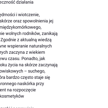
eczność działania
ędrności i wiotczenie,
skórze oraz spowolnienia jej
tu międzykomórkowego,
ie wolnych rodników, zanikają
 Zgodnie z aktualną wiedzą
wne wspieranie naturalnych
tórych zaczyna z wiekiem
wu czasu. Ponadto, jak
roku życia na skórze zaczynają
dowiskowych – suchego,
a bardzo często staje się
hronnego naskórka przy
ent na rozpoczęcie
m kosmetyków