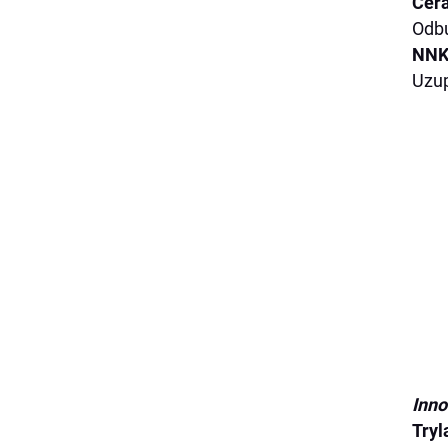
Cer
Odbu
NNKT
Uzup
Inno
Tryl