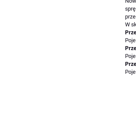
Nowe
sprę
prze
W sk
Prz
Poje
Prz
Poje
Prz
Poje