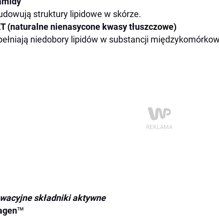
amidy
dowują struktury lipidowe w skórze.
 (naturalne nienasycone kwasy tłuszczowe)
ełniają niedobory lipidów w substancji międzykomórkow
wacyjne składniki aktywne
agen
™