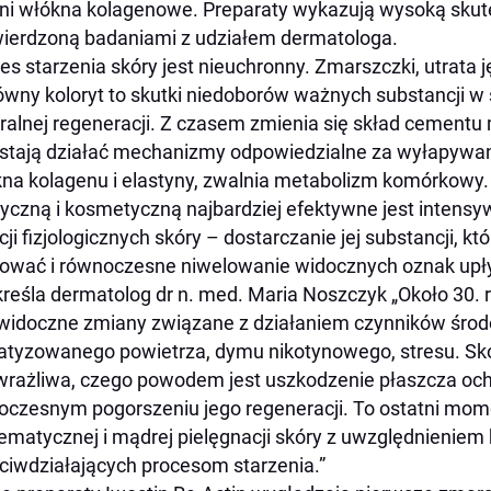
ni włókna kolagenowe. Preparaty wykazują wysoką skut
ierdzoną badaniami z udziałem dermatologa.
es starzenia skóry jest nieuchronny. Zmarszczki, utrata j
ówny koloryt to skutki niedoborów ważnych substancji w 
ralnej regeneracji. Z czasem zmienia się skład cemen
stają działać mechanizmy odpowiedzialne za wyłapywan
na kolagenu i elastyny, zwalnia metabolizm komórkowy.
czną i kosmetyczną najbardziej efektywne jest intensy
cji fizjologicznych skóry – dostarczanie jej substancji, k
ować i równoczesne niwelowanie widocznych oznak upły
reśla dermatolog dr n. med. Maria Noszczyk „Około 30. 
widoczne zmiany związane z działaniem czynników śro
atyzowanego powietrza, dymu nikotynowego, stresu. Skór
rażliwa, czego powodem jest uszkodzenie płaszcza oc
oczesnym pogorszeniu jego regeneracji. To ostatni mom
ematycznej i mądrej pielęgnacji skóry z uwzględnienie
ciwdziałających procesom starzenia.”