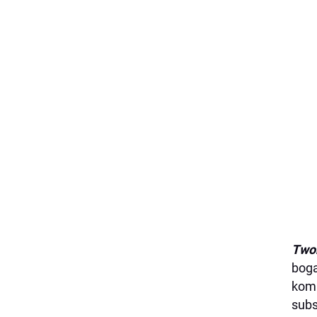
Twor
boga
komp
subs