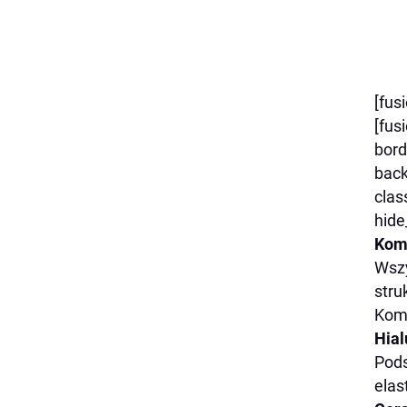
[fus
[fus
bord
back
clas
hide
Komp
Wszy
stru
Komp
Hial
Pods
elas