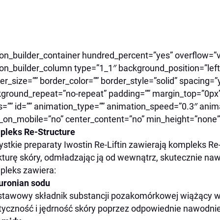
ion_builder_container hundred_percent=”yes” overflow=”vi
ion_builder_column type=”1_1″ background_position=”left
er_size=”” border_color=”” border_style=”solid” spacing
ground_repeat=”no-repeat” padding=”” margin_top=”0px
s=”” id=”” animation_type=”” animation_speed=”0.3″ anima
_on_mobile=”no” center_content=”no” min_height=”none”]
leks Re-Structure
stkie preparaty Iwostin Re-Liftin zawierają kompleks Re
kturę skóry, odmładzając ją od wewnątrz, skutecznie nawi
leks zawiera:
uronian sodu
tawowy składnik substancji pozakomórkowej wiążący w
tyczność i jędrność skóry poprzez odpowiednie nawodni