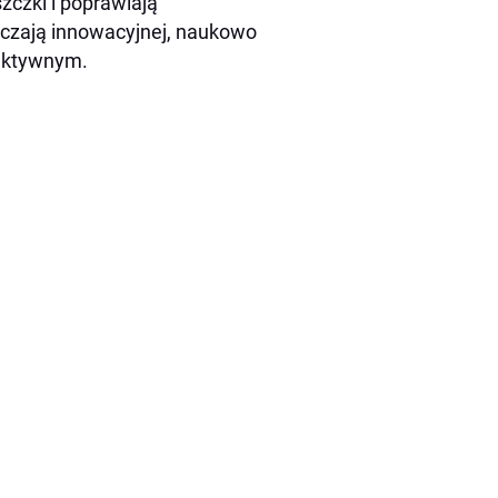
zczki i poprawiają
ięczają innowacyjnej, naukowo
aktywnym.