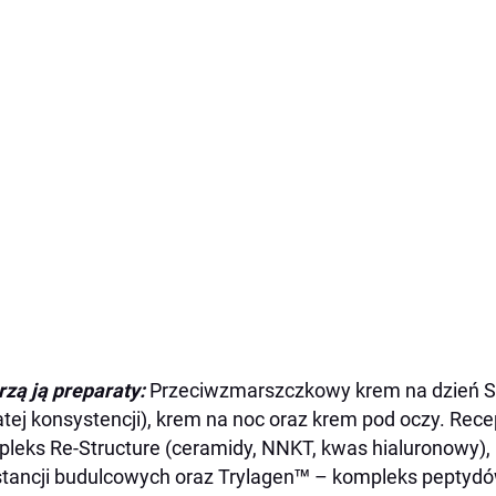
zą ją preparaty:
Przeciwzmarszczkowy krem na dzień SPF
tej konsystencji), krem na noc oraz krem pod oczy. Rec
leks Re-Structure (ceramidy, NNKT, kwas hialuronowy), k
tancji budulcowych oraz Trylagen™ – kompleks peptydów i