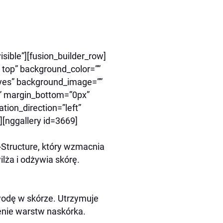
sible”][fusion_builder_row]
 top” background_color=””
=”yes” background_image=””
” margin_bottom=”0px”
tion_direction=”left”
[nggallery id=3669]
-Structure, który wzmacnia
lża i odżywia skórę.
odę w skórze. Utrzymuje
enie warstw naskórka.