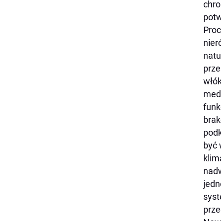
chro
potw
Proc
nier
natu
prze
włók
medy
funk
brak
podk
być 
klim
nadw
jedn
syst
prze