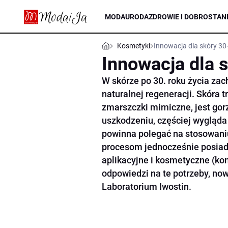
MODA
URODA
ZDROWIE I DOBROSTAN
Kosmetyki
Innowacja dla skóry 30
Innowacja dla 
W skórze po 30. roku życia za
naturalnej regeneracji. Skóra t
zmarszczki mimiczne, jest gor
uszkodzeniu, częściej wygląda
powinna polegać na stosowaniu
procesom jednocześnie posiad
aplikacyjne i kosmetyczne (ko
odpowiedzi na te potrzeby, no
Laboratorium Iwostin.