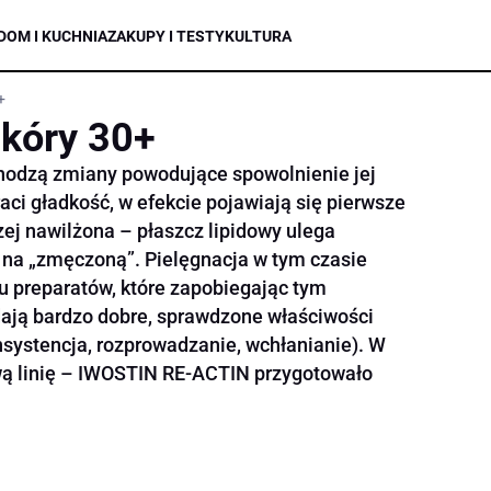
DOM I KUCHNIA
ZAKUPY I TESTY
KULTURA
+
skóry 30+
chodzą zmiany powodujące spowolnienie jej
raci gładkość, w efekcie pojawiają się pierwsze
zej nawilżona – płaszcz lipidowy ulega
 na „zmęczoną”. Pielęgnacja w tym czasie
 preparatów, które zapobiegając tym
ają bardzo dobre, sprawdzone właściwości
nsystencja, rozprowadzanie, wchłanianie). W
wą linię – IWOSTIN RE-ACTIN przygotowało