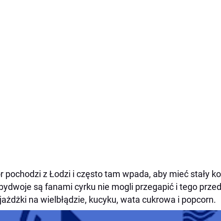
r pochodzi z Łodzi i często tam wpada, aby mieć stały k
bydwoje są fanami cyrku nie mogli przegapić i tego prze
jażdżki na wielbłądzie, kucyku, wata cukrowa i popcorn.