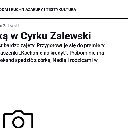
DOM I KUCHNIA
ZAKUPY I TESTY
KULTURA
ku Zalewski
rką w Cyrku Zalewski
st bardzo zajęty. Przygotowuje się do premiery
ubaszenki „Kochanie na kredyt”. Próbom nie ma
eekend spędzić z córką, Nadią i rodzicami w