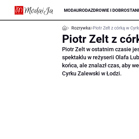
MODA
URODA
ZDROWIE I DOBROSTAN
Rozrywka
Piotr Zelt z córką w Cyr
Piotr Zelt z có
Piotr Zelt w ostatnim czasie je
spektaklu w reżyserii Olafa L
końca, ale znalazł czas, aby w
Cyrku Zalewski w Łodzi.