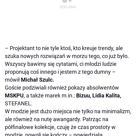
–
Projektant to nie tyle ktoś, kto kreuje trendy, ale
szuka nowych rozwiązań w morzu tego, co już było.
Wszyscy bawimy się cytatami, ci młodzi ludzie
proponują coś innego i jestem z tego dumny
–
mówił
Michał Szulc.
Goście podziwiali
również
pokazy absolwentów
MSKPU
,
a także
marek
m.in.:
Bizuu, Lidia Kalita,
STEFANEL.
W modzie jest dużo miejsca nie tylko na minimalizm,
ale również na nutę awangardy. Patrząc na
półfinałowe kolekcje, czuję że czas prostoty w
modzie, powoli się kończy
– powiedziała