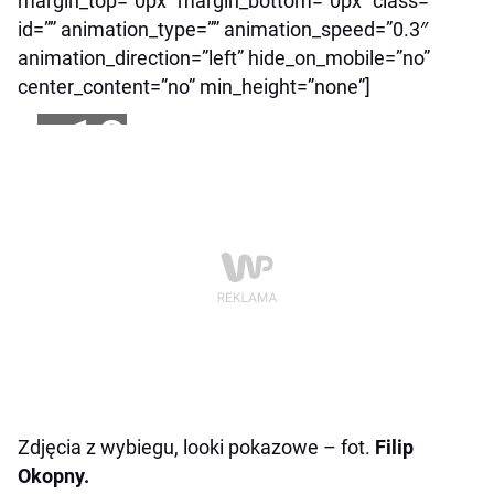
margin_top=”0px” margin_bottom=”0px” class=””
id=”” animation_type=”” animation_speed=”0.3″
animation_direction=”left” hide_on_mobile=”no”
center_content=”no” min_height=”none”]
+18
Zdjęcia z wybiegu, looki pokazowe – fot.
Filip
Okopny.