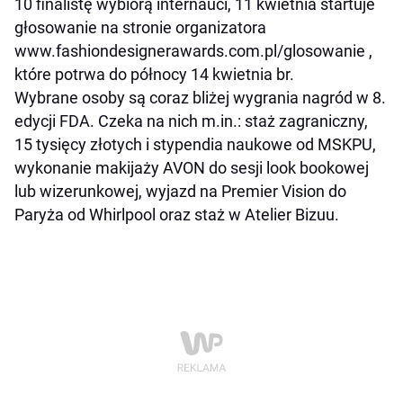
10 finalistę wybiorą internauci, 11 kwietnia
startuje
głosowanie na stronie organizatora
www.fashiondesignerawards.com.pl
/glosowanie
,
które potrwa do północy 14 kwietnia br.
Wybrane osoby są coraz bliżej wygrania nagród w 8
.
edycji FDA. Czeka na nich m.in.
:
staż zagraniczny,
15 tysięcy złotych
i
stypendia naukowe od MSKPU,
wykonanie makijaży AVON do sesji look bookowej
lub wizerunkowej,
wyjazd na Premier Vision do
Paryża od Whirlpool oraz staż w Atelier Bizuu.