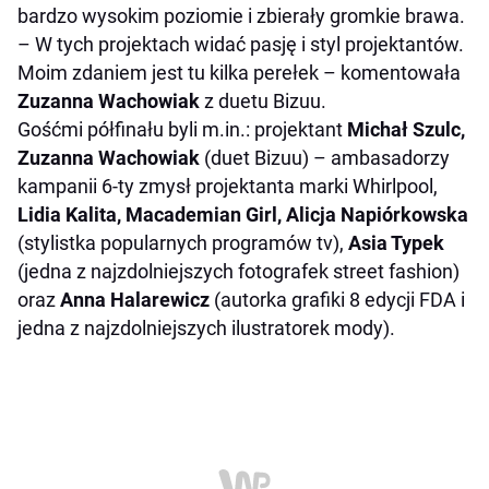
bardzo wysokim poziomie
i z
b
ie
rały gromkie brawa
.
–
W tych projektach widać pasję i styl projektantów.
Moim zdaniem jest tu kilka perełek –
komentowała
Zuzanna Wachowiak
z duetu Bizuu.
Gośćmi półfinału byli m.in.: projektant
Michał Szulc,
Zuzanna Wachowiak
(duet Bizuu
) –
ambasadorzy
kampanii 6-ty zmysł projektanta marki Whirlpool,
Lidia Kalita, Macademian Girl, Alicja Napiórkowska
(stylistka popularnych programów tv),
Asia Typek
(jedna z najzdolniejszych fotografek street fashion)
oraz
Anna Halarewicz
(autorka grafiki 8 edycji FDA i
jedna z najzdolniejszych ilustratorek mody).