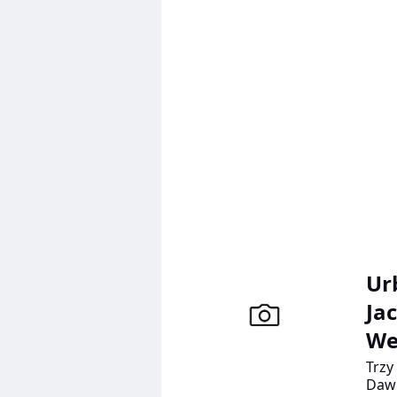
Ur
Ja
We
Trzy
Dawi