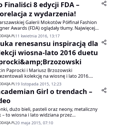
 Finaliści 8 edycji FDA –
torelacja z wydarzenia!
rszawskiej Galerii Mokotów Półfinał Fashion
gner Awards (FDA) oglądały tłumy. Najwięcej
ji wzbudziły pokazy młodych projektantów,
11 kwietnia 2016, 13:17
DAIJA.PL
to nie jedyny punkt programu modowego
tuka renesansu inspiracją dla
gotowanego przez organizatorów.
lekcji wiosna-lato 2016 duetu
procki&amp;Brzozowski
in Paprocki i Mariusz Brzozowski
ezentowali kolekcję na wiosnę i lato 2016.
iracją do jej powstania była sztuka renesansu,
19 listopada 2015, 12:23
DAIJA.PL
łaszcza jeden z obrazów Leonarda da Vinci.
cademian Girl o trendach –
 projektantów pokazał kreacje w pastelowych,
zędnych kolorach, uszyte z materiałów o
deo
inalnych fakturach i odznaczające się
nki, dużo bieli, pasteli oraz neony, metaliczny
wykle kobiecym krojem.
k – to wiosna i lato widziana przez
demian Girl. Blogerka modowa poleca też
20 maja 2015, 07:10
DAIJA.PL
awić na coraz popularniejsze boho.