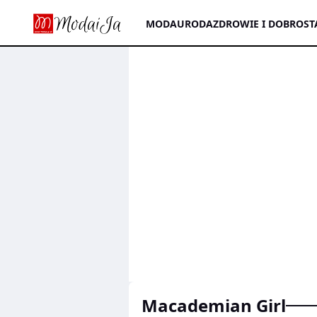
MODA
URODA
ZDROWIE I DOBROST
Macademian Girl