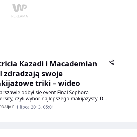
tricia Kazadi i Macademian
rl zdradzają swoje
kijażowe triki – wideo
rszawie odbył się event Final Sephora
ersity, czyli wybór najlepszego makijażysty. Do
lizacji o tytuł Make Up Master 2013 stanęło
1 lipca 2013, 05:01
DAIJA.PL
em makijażystek.