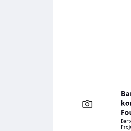
jesi
Ba
ko
Fo
Bart
Proj