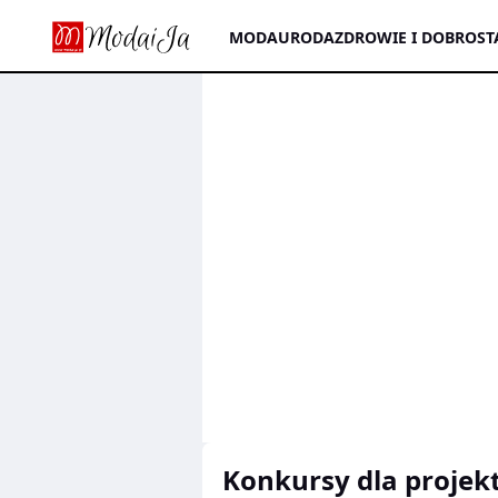
MODA
URODA
ZDROWIE I DOBROST
konkursy dla proje