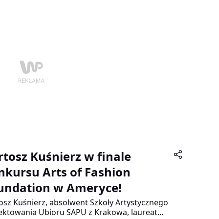
eń-zima 2016/2017.
rtosz Kuśnierz w finale
nkursu Arts of Fashion
undation w Ameryce!
osz Kuśnierz, absolwent Szkoły Artystycznego
ektowania Ubioru SAPU z Krakowa, laureat