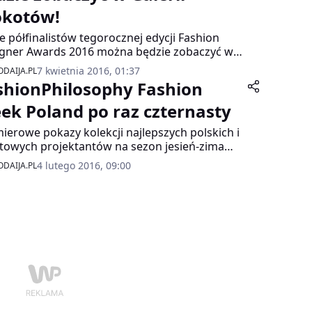
kotów!
e półfinalistów tegorocznej edycji Fashion
gner Awards 2016 można będzie zobaczyć w
zawskiej Galerii Mokotów!
7 kwietnia 2016, 01:37
DAIJA.PL
shionPhilosophy Fashion
ek Poland po raz czternasty
ierowe pokazy kolekcji najlepszych polskich i
towych projektantów na sezon jesień-zima
/2017 będzie można obejrzeć podczas 14.
4 lutego 2016, 09:00
DAIJA.PL
ji FashionPhilosophy Fashion Week Poland.
rzenie odbędzie się w Łodzi w terminie 19-24
tnia 2016 r.