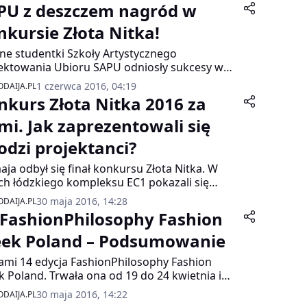
PU z deszczem nagród w
nkursie Złota Nitka!
e studentki Szkoły Artystycznego
ektowania Ubioru SAPU odniosły sukcesy w
zynarodowym konkursie dla projektantów
1 czerwca 2016, 04:19
DAIJA.PL
 Złota Nitka 2016. Nagrody otrzymały Anna
nkurs Złota Nitka 2016 za
cka-Kuczera, Dagmara Stawiarska i Viola
s. Gratulujemy!
mi. Jak zaprezentowali się
odzi projektanci?
aja odbył się finał konkursu Złota Nitka. W
ch łódzkiego kompleksu EC1 pokazali się
zi projektanci, którzy stawiają dzięki
30 maja 2016, 14:28
DAIJA.PL
kiemu plebiscytowi pierwsze kroki w
 FashionPhilosophy Fashion
esjonalnym świecie mody.
ek Poland – Podsumowanie
ami 14 edycja FashionPhilosophy Fashion
 Poland. Trwała ona od 19 do 24 kwietnia i
ła się na terenach Expo w Łodzi. Na łódzkim
30 maja 2016, 14:22
DAIJA.PL
egu zaprezentowano 34 kolekcje na sezon