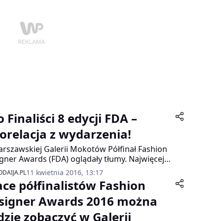
 Finaliści 8 edycji FDA –
torelacja z wydarzenia!
rszawskiej Galerii Mokotów Półfinał Fashion
gner Awards (FDA) oglądały tłumy. Najwięcej
ji wzbudziły pokazy młodych projektantów,
11 kwietnia 2016, 13:17
DAIJA.PL
to nie jedyny punkt programu modowego
ace półfinalistów Fashion
gotowanego przez organizatorów.
signer Awards 2016 można
dzie zobaczyć w Galerii