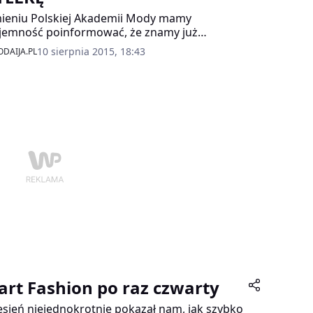
ieniu Polskiej Akademii Mody mamy
jemność poinformować, że znamy już
iska projektantów, którzy wezmą udział w 35.
10 sierpnia 2015, 18:43
DAIJA.PL
ursie o „Srebrną Pętelkę” – najbardziej
tiżowym konkursie w polskiej modzie dla
ektantów stojących u drzwi kariery.
art Fashion po raz czwarty
sień niejednokrotnie pokazał nam, jak szybko