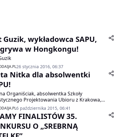
t Guzik, wykładowca SAPU,
grywa w Hongkongu!
Guzik
26 stycznia 2016, 06:37
DAIJA.PL
ota Nitka dla absolwentki
PU!
na Organiściak, absolwentka Szkoły
stycznego Projektowania Ubioru z Krakowa,
yła Złotą Nitkę 2015 – najważniejszą nagrodę
6 października 2015, 06:41
DAIJA.PL
młodych projektantów w Polsce! Projektanci z
AMY FINALISTÓW 35.
 otrzymali w sumie 5 nagród i można
edzieć, że zdominowali tegoroczny konkurs.
NKURSU O „SREBRNĄ
TELKĘ”