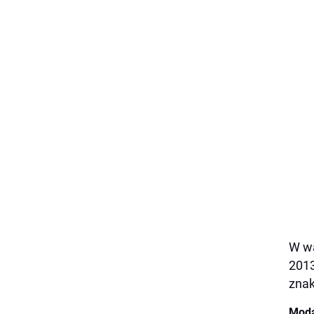
W wa
2013
znak
Moda