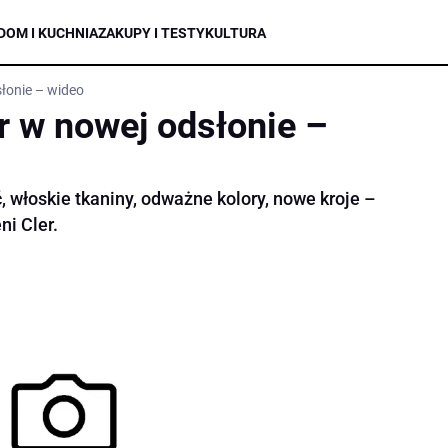
DOM I KUCHNIA
ZAKUPY I TESTY
KULTURA
łonie – wideo
r w nowej odsłonie –
, włoskie tkaniny, odważne kolory, nowe kroje –
ni Cler.