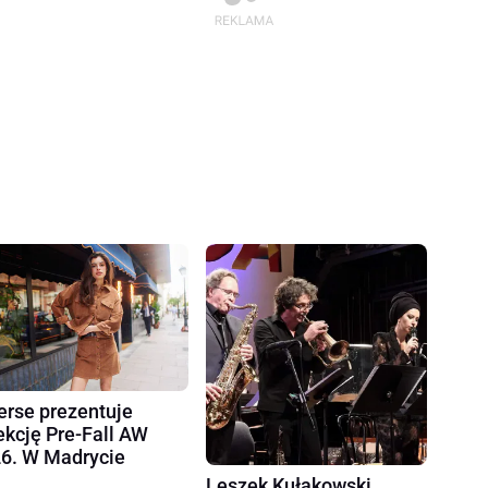
erse prezentuje
ekcję Pre-Fall AW
6. W Madrycie
Leszek Kułakowski