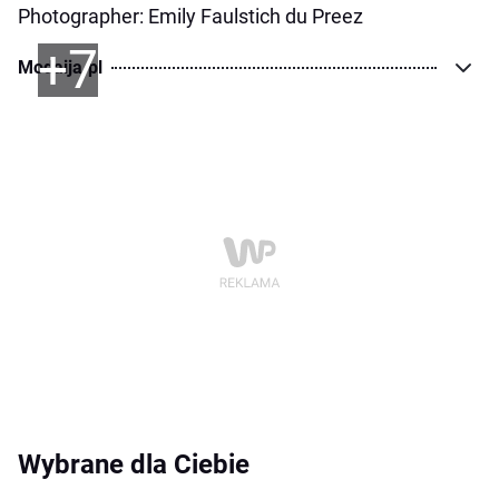
Photographer: Emily Faulstich du Preez
+7
Modaija.pl
Wybrane dla Ciebie