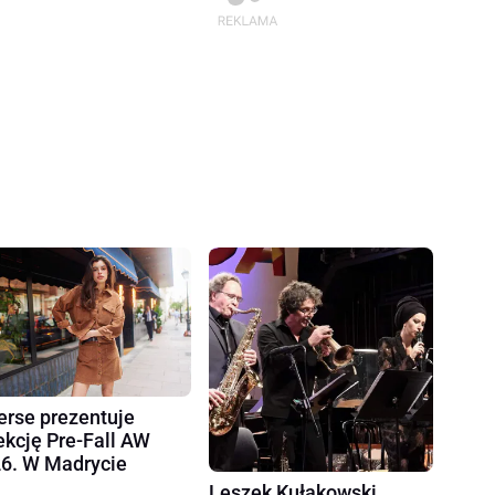
erse prezentuje
ekcję Pre-Fall AW
6. W Madrycie
Leszek Kułakowski