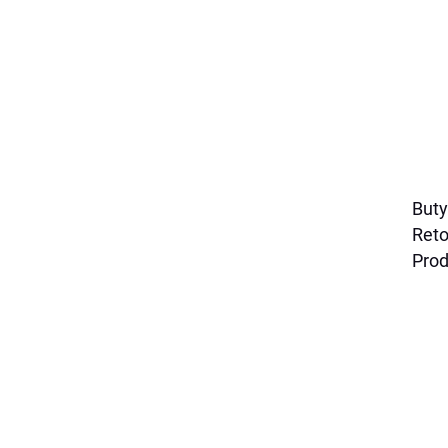
But
Ret
Prod