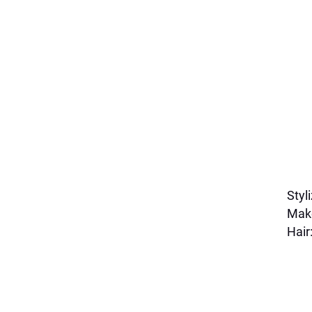
Styl
Make
Hair