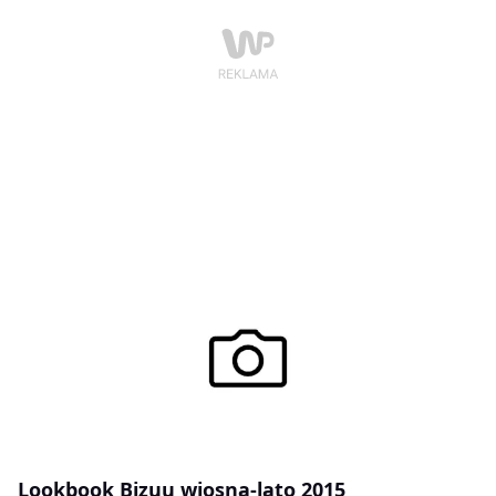
zorganizowanie jubileuszowej akcji charytatywnej
BajkOLAndia.
Lookbook Bizuu wiosna-lato 2015