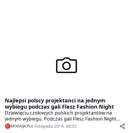
Najlepsi polscy projektanci na jednym
wybiegu podczas gali Flesz Fashion Night
Dziewięciu czołowych polskich projektantów na
jednym wybiegu. Podczas gali Flesz Fashion Night
specjalnie przygotowane na tę imprezę kolekcje
8 listopada 2014, 08:02
MODAIJA.PL
pokazali m.in. Łukasz Jemioł, Joanna Przetakiewicz,