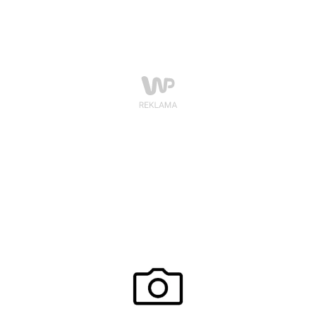
zdecydowane fasony przeplatają się z delikatnymi,
zwiewnymi propozycjami to esencja kobiecości
widzianej oczami Bizuu.