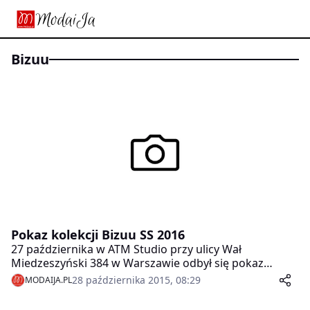
bizuu
Pokaz kolekcji Bizuu SS 2016
27 października w ATM Studio przy ulicy Wał
Miedzeszyński 384 w Warszawie odbył się pokaz
najnowszej kolekcji duetu Bizuu – Blanki Jordan i
28 października 2015, 08:29
MODAIJA.PL
Zuzanny Wachowiak – będącej propozycją na sezon
wiosna-lato 2016. Projekty, wśród których mocne,