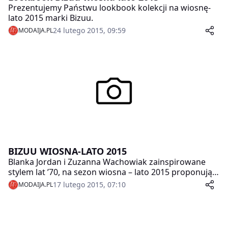
Prezentujemy Państwu lookbook kolekcji na wiosnę-
lato 2015 marki Bizuu.
24 lutego 2015, 09:59
MODAIJA.PL
BIZUU WIOSNA-LATO 2015
Blanka Jordan i Zuzanna Wachowiak zainspirowane
stylem lat ’70, na sezon wiosna – lato 2015 proponują
bardzo romantyczną kolekcję podkreślającą siłę, która
17 lutego 2015, 07:10
MODAIJA.PL
tkwi w kobiecej sylwetce. Projekty wykonane są z
lekkich, naturalnych materiałów – jedwabiu, koronek,
gipiur, angory, których delikatność przełamuje skóra
naturalna, ekologiczna oraz neopren.