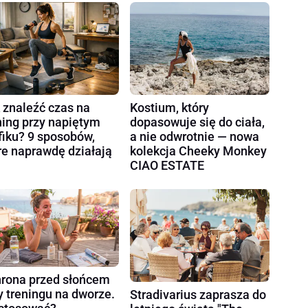
 znaleźć czas na
Kostium, który
ning przy napiętym
dopasowuje się do ciała,
fiku? 9 sposobów,
a nie odwrotnie — nowa
re naprawdę działają
kolekcja Cheeky Monkey
CIAO ESTATE
rona przed słońcem
y treningu na dworze.
Stradivarius zaprasza do