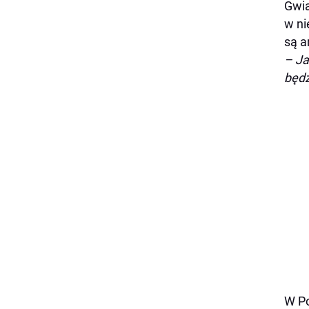
Gwia
w ni
są a
– Ja
będz
W Po