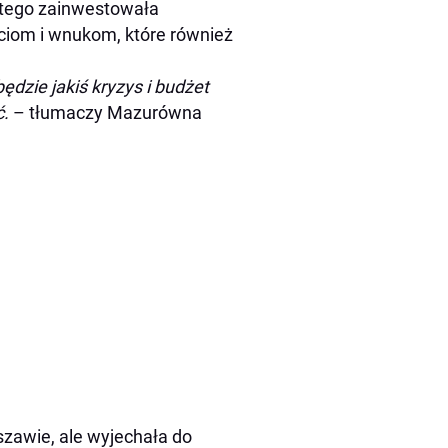
latego zainwestowała
ciom i wnukom, które również
ędzie jakiś kryzys i budżet
ć.
– tłumaczy Mazurówna
zawie, ale wyjechała do