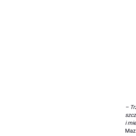
– Tr
szcz
i mi
Mazu