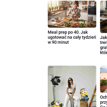
Meal prep po 40. Jak
ugotować na cały tydzień
Jak
w 90 minut
tre
gra
któ
Och
prz