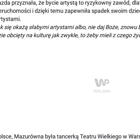
zda przyznała, że bycie artystą to ryzykowny zawód, d
eruchomości i dzięki temu zapewniła spadek swoim dzie
rtystami.
k się okażą słabymi artystami albo, nie daj Boże, znowu b
ie obcięty na kulturę jak zwykle, to żeby mieli z czego ży
lsce, Mazurówna była tancerką Teatru Wielkiego w Wars