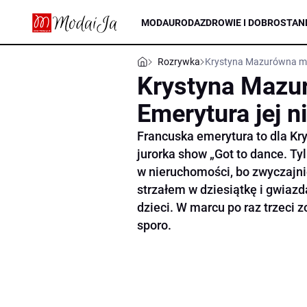
MODA
URODA
ZDROWIE I DOBROSTAN
Rozrywka
Krystyna Mazurówna mus
Krystyna Mazur
Emerytura jej n
Francuska emerytura to dla Kr
jurorka show „Got to dance. T
w nieruchomości, bo zwyczajnie
strzałem w dziesiątkę i gwiazd
dzieci. W marcu po raz trzeci 
sporo.