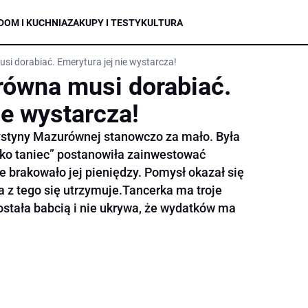
DOM I KUCHNIA
ZAKUPY I TESTY
KULTURA
i dorabiać. Emerytura jej nie wystarcza!
ówna musi dorabiać.
ie wystarcza!
ystyny Mazurównej stanowczo za mało. Była
ylko taniec” postanowiła zainwestować
 brakowało jej pieniędzy. Pomysł okazał się
a z tego się utrzymuje.Tancerka ma troje
została babcią i nie ukrywa, że wydatków ma