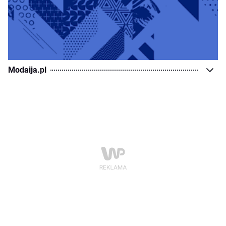
Modaija.pl