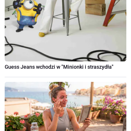
Guess Jeans wchodzi w "Minionki i straszydła"