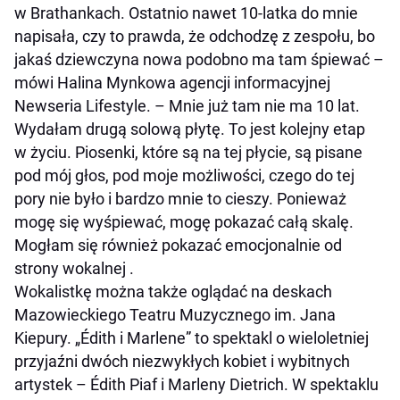
w Brathankach. Ostatnio nawet 10-latka do mnie
napisała, czy to prawda, że odchodzę z zespołu, bo
jakaś dziewczyna nowa podobno ma tam śpiewać
–
mówi Halina Mynkowa agencji informacyjnej
Newseria Lifestyle. –
Mnie już tam nie ma 10 lat.
Wydałam drugą solową płytę.
To jest kolejny etap
w życiu. Piosenki, które są na tej płycie, są pisane
pod mój głos, pod moje możliwości, czego do tej
pory nie było i bardzo mnie to cieszy. Ponieważ
mogę się wyśpiewać, mogę pokazać całą skalę.
Mogłam się również pokazać emocjonalnie od
strony wokalnej
.
Wokalistkę można także oglądać na deskach
Mazowieckiego Teatru Muzycznego im. Jana
Kiepury. „Édith i Marlene” to spektakl o wieloletniej
przyjaźni dwóch niezwykłych kobiet i wybitnych
artystek –
Édith Piaf i Marleny Dietrich. W spektaklu