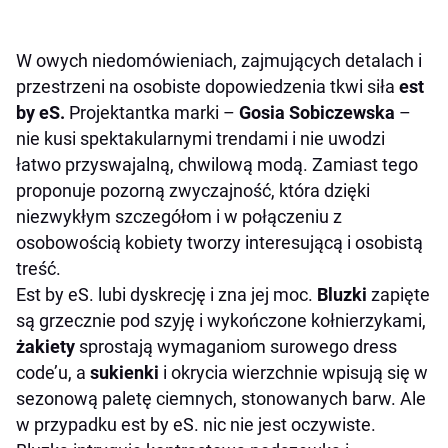
W owych niedomówieniach, zajmujących detalach i
przestrzeni na osobiste dopowiedzenia tkwi siła
est
by eS.
Projektantka marki –
Gosia Sobiczewska
–
nie kusi spektakularnymi trendami i nie uwodzi
łatwo przyswajalną, chwilową modą. Zamiast tego
proponuje pozorną zwyczajność, która dzięki
niezwykłym szczegółom i w połączeniu z
osobowością kobiety tworzy interesującą i osobistą
treść.
Est by eS. lubi dyskrecję i zna jej moc.
Bluzki
zapięte
są grzecznie pod szyję i wykończone kołnierzykami,
żakiety
sprostają wymaganiom surowego dress
code’u, a
sukienki
i okrycia wierzchnie wpisują się w
sezonową paletę ciemnych, stonowanych barw. Ale
w przypadku est by eS. nic nie jest oczywiste.