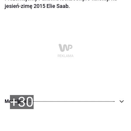
jesień-zimę 2015 Elie Saab.
+30
Modaija.pl