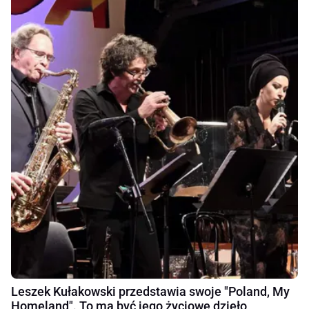
Leszek Kułakowski przedstawia swoje "Poland, My
Homeland". To ma być jego życiowe dzieło