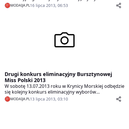
kandydatki, które dołączyły do grona finalistek i
16 lipca 2013, 06:53
MODAIJA.PL
17.08.2013 w Ustce będą walczyć o tytuł Bursztynowej
Miss Polski 2013.
Drugi konkurs eliminacyjny Bursztynowej
Miss Polski 2013
W sobotę 13.07.2013 roku w Krynicy Morskiej odbędzie
się kolejny konkurs eliminacyjny wyborów
Bursztynowej Miss Polski 2013.
13 lipca 2013, 03:10
MODAIJA.PL