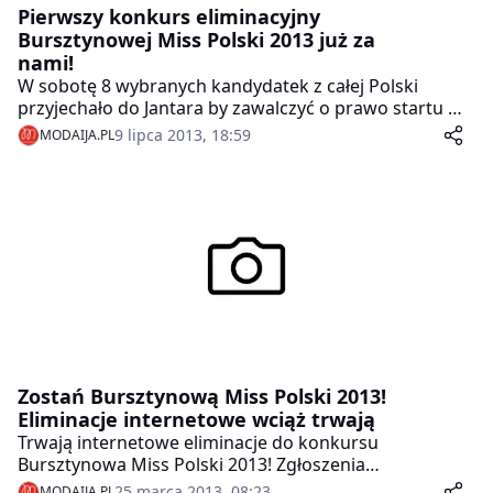
Pierwszy konkurs eliminacyjny
Bursztynowej Miss Polski 2013 już za
nami!
W sobotę 8 wybranych kandydatek z całej Polski
przyjechało do Jantara by zawalczyć o prawo startu w
finale Bursztynowej Miss Polski 2013 oraz o względy
9 lipca 2013, 18:59
MODAIJA.PL
Jury i publiczności.
Zostań Bursztynową Miss Polski 2013!
Eliminacje internetowe wciąż trwają
Trwają internetowe eliminacje do konkursu
Bursztynowa Miss Polski 2013! Zgłoszenia
przyjmowane są wyłącznie za pośrednictwem
25 marca 2013, 08:23
MODAIJA.PL