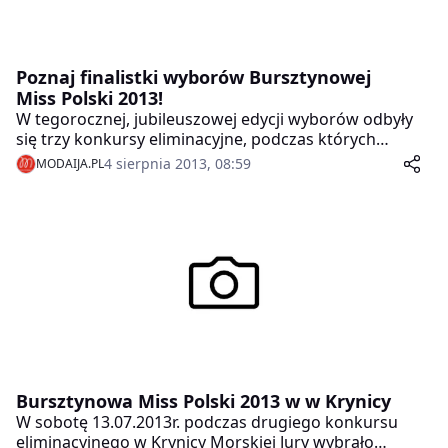
Poznaj finalistki wyborów Bursztynowej
Miss Polski 2013!
W tegorocznej, jubileuszowej edycji wyborów odbyły
się trzy konkursy eliminacyjne, podczas których
kandydatki walczyły o miejsca w wielkim finale. W
4 sierpnia 2013, 08:59
MODAIJA.PL
poszukiwaniu najpiękniejszych dziewcząt
odwiedziliśmy Jantar, Krynicę Morską i Jarosławiec.
Bursztynowa Miss Polski 2013 w w Krynicy
W sobotę 13.07.2013r. podczas drugiego konkursu
eliminacyjnego w Krynicy Morskiej Jury wybrało