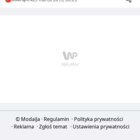
oficjalnej strony konkursu www.bursztynowamiss.pl
© ModaiJa
·
Regulamin
·
Polityka prywatności
·
Reklama
·
Zgłoś temat
·
Ustawienia prywatności