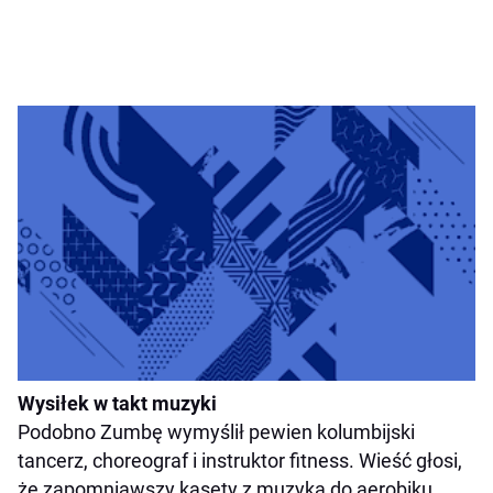
Wysiłek w takt muzyki
Podobno Zumbę wymyślił pewien kolumbijski
tancerz, choreograf i instruktor fitness. Wieść głosi,
że
zapomniawszy kasety z muzyką do aerobiku,