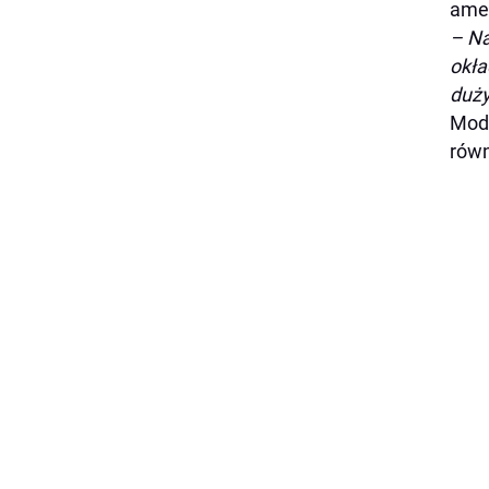
ame
– Na
okła
duż
Mode
równ