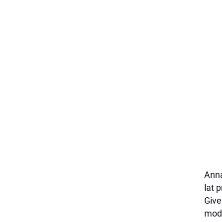
Anna
lat 
Give
mody