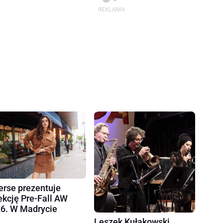
erse prezentuje
ekcję Pre-Fall AW
6. W Madrycie
Leszek Kułakowski