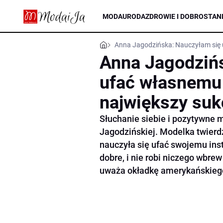
MODA
URODA
ZDROWIE I DOBROSTAN
Anna Jagodzińska: Nauczyłam się 
Anna Jagodziń
ufać własnemu 
największy suk
Słuchanie siebie i pozytywne 
Jagodzińskiej. Modelka twierdz
nauczyła się ufać swojemu insty
dobre, i nie robi niczego wbr
uważa okładkę amerykańskiego