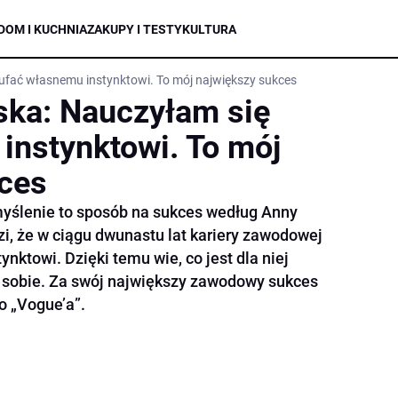
DOM I KUCHNIA
ZAKUPY I TESTY
KULTURA
ufać własnemu instynktowi. To mój największy sukces
ska: Nauczyłam się
instynktowi. To mój
ces
myślenie to sposób na sukces według Anny
i, że w ciągu dwunastu lat kariery zawodowej
nktowi. Dzięki temu wie, co jest dla niej
ew sobie. Za swój największy zawodowy sukces
 „Vogue’a”.