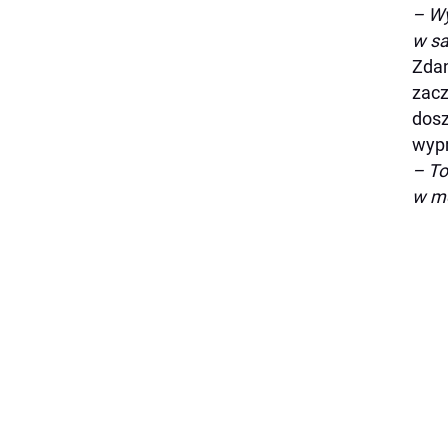
– Wy
w sa
Zdan
zacz
dosz
wypr
– To
w mo