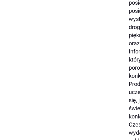
posi
posi
wyst
drog
pięk
oraz
Info
któr
poro
konk
Prod
ucze
się,
świe
konk
Cześ
wyda