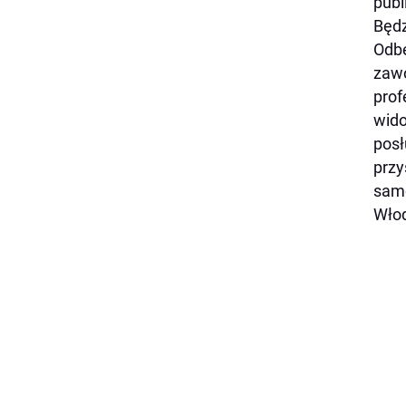
publ
Będz
Odbę
zawo
prof
wido
posł
przy
samo
Włod