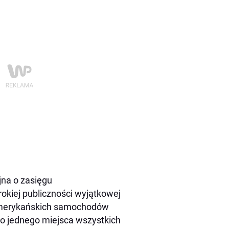
jna o zasięgu
kiej publiczności wyjątkowej
t amerykańskich samochodów
do jednego miejsca wszystkich