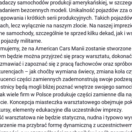
adaczy samochodów produkcji amerykańskiej, w szczegól
adaniem bezcennych modeli. Unikalność pojazdów zza o
ępowania i krótkich serii produkcyjnych. Takich pojazd
ach, lecz wyłącznie na naszym zlocie. Na naszej imprez
ne samochody, szczególnie te sprzed kilku dekad, jak i 
 pojazdy militarne.
rmujemy, że na American Cars Manii zostanie stworzon
ym będzie można przyjrzeć się pracy warsztatu, dokonać
zmawiać i zapoznać się z pracą fachowców oraz spróbow
urencjach – jak choćby wymiana świecy, zmiana koła cz
ucenci części zamiennych zademonstrują swoje podzesp
stnicy będą mogli bliżej poznać wnętrze swojego samoc
 jak wiele firm w Polsce produkuje części zamienne dla na
cie. Koncepcja miasteczka warsztatowego obejmuje pok
ursy, elementy edukacyjne dla uczestników imprezy.
ć warsztatowa nie będzie statyczna, nudna i typowo wy
rzenie ma przybrać formę dynamiczną z uczestnictwe