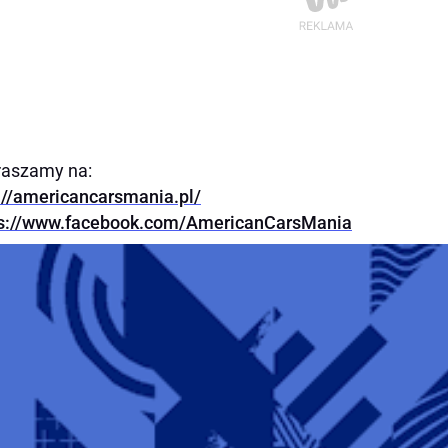
raszamy na:
://americancarsmania.pl/
ps://www.facebook.com/AmericanCarsMania