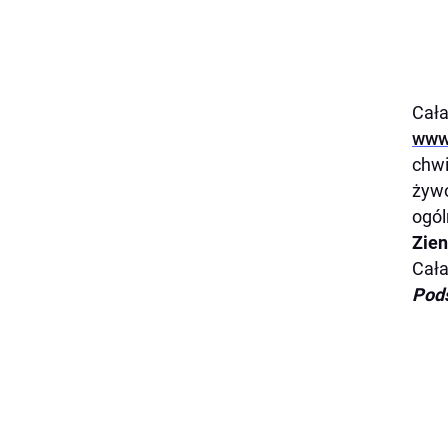
Cała
www
chwi
żywo
ogól
Zien
Cała
Pods