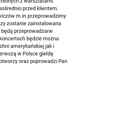
źnionych z warsztatami.
ośrednio przed klientem.
towiczów m.in.przeprowadzimy
zy zostanie zainstalowana
j będą przeprowadzane
 koncertach będzie można
hni amerykańskiej jak i
erwszą w Polsce giełdę
 otworzy oraz poprowadzi Pan