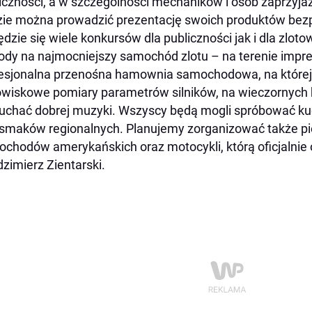
iczności, a w szczególności mechaników i osób zaprzyja
ie można prowadzić prezentację swoich produktów bezp
dzie się wiele konkursów dla publiczności jak i dla zlo
dy na najmocniejszy samochód zlotu – na terenie impre
esjonalna przenośna hamownia samochodowa, na które
wiskowe pomiary parametrów silników, na wieczornych
uchać dobrej muzyki. Wszyscy będą mogli spróbować kuc
smaków regionalnych. Planujemy zorganizować także pi
chodów amerykańskich oraz motocykli, którą oficjalnie
zimierz Zientarski.