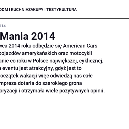
DOM I KUCHNIA
ZAKUPY I TESTY
KULTURA
014
 Mania 2014
wca 2014 roku odbędzie się American Cars
 pojazdów amerykańskich oraz motocykli
ie co roku w Polsce największej, cyklicznej,
eventu jest atrakcyjny, gdyż jest to
początek wakacji więc odwiedzą nas całe
impreza dotarła do szerokiego grona
yzacji i otrzymała wiele pozytywnych opinii.