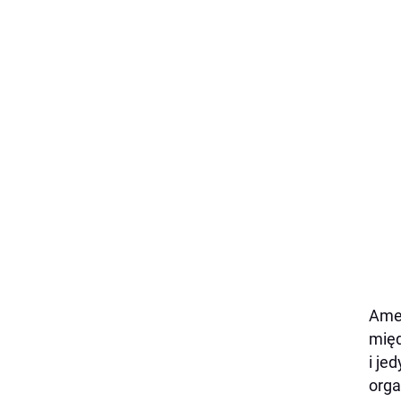
Amer
międ
i je
orga