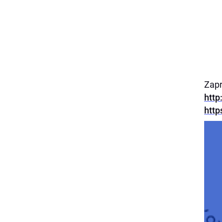
Zap
http
htt