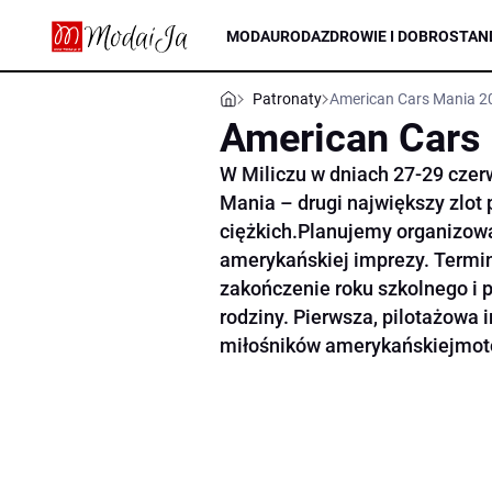
MODA
URODA
ZDROWIE I DOBROSTAN
Patronaty
American Cars Mania 2
American Cars
W Miliczu w dniach 27-29 czer
Mania – drugi największy zlot
ciężkich.Planujemy organizowan
amerykańskiej imprezy. Termin 
zakończenie roku szkolnego i 
rodziny. Pierwsza, pilotażowa 
miłośników amerykańskiejmotor