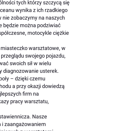
ności tych którzy szczycą się
ceanu wynika z ich rzadkiego
ów nie zobaczymy na naszych
ie będzie można podziwiać
współczesne, motocykle ciężkie
e miasteczko warsztatowe, w
 przeglądu swojego pojazdu,
ać swoich sił w wielu
y diagnozowanie usterek.
oły – dzięki czemu
hodu a przy okazji dowiedzą
jlepszych firm na
azy pracy warsztatu,
stawiennicza. Nasze
m i zaangażowaniem