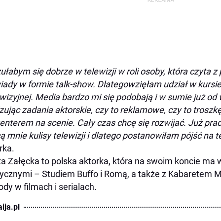
ułabym się dobrze w telewizji w roli osoby, która czyta 
iady w formie
talk-show. Dlatego
wzięłam udział w kursi
wizyjnej. Media bardzo mi się podobają i w sumie już od w
izując zadania aktorskie, czy to reklamowe, czy to trosz
enterem na scenie. Cały czas chcę się rozwijać. Już pra
ą mnie kulisy telewizji i dlatego postanowiłam pójść na 
rka.
a Załęcka to polska aktorka, która na swoim koncie ma 
cznymi – Studiem Buffo i Romą, a także z Kabaretem M
ody w filmach i serialach.
ija.pl