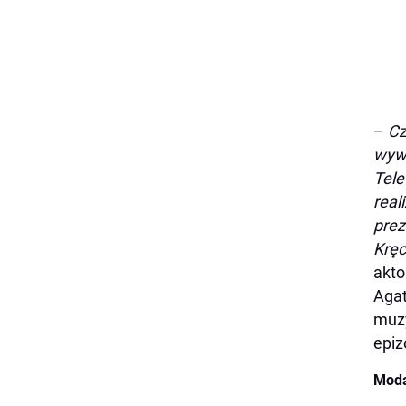
–
Cz
wyw
Tele
real
prez
Kręc
akto
Agat
muzy
epiz
Moda