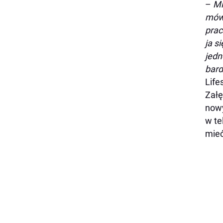
–
Mi
mówi
prac
ja s
jedn
bard
Life
Załę
nowy
w te
mieć