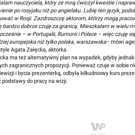
ałam nauczyciela, który ze mną ćwiczył kwestie i napraw
enie po rosyjsku niż po angielsku. Lubię ten język, podo
ować w Rosji. Zazdroszczę aktorom, którzy mogą pracować
ię bardzo dobrze czuję za granicą. Mieszkałam w wielu m
ocześnie – w Portugalii, Rumunii i Polsce – więc czuję si
ziej europejska niż tylko polska, warszawska
– mówi agen
style Agata Załęcka, aktorka.
cka ma też alternatywny plan na wypadek, gdyby jednak n
ch zagranicznych propozycji. Ponieważ czuje w sobie r
lewizji i bycia prezenterką, odbyła kilkudniowy kurs preze
 podstawy do pracy na wizji.