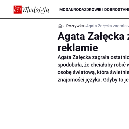
MODA
URODA
ZDROWIE I DOBROSTAN
Rozrywka
Agata Załęcka zagrała w
Agata Załęcka z
reklamie
Agata Załęcka zagrała ostatnio 
spodobała, że chciałaby robić 
osobę światową, która świetni
znajomości języka. Gdyby to je