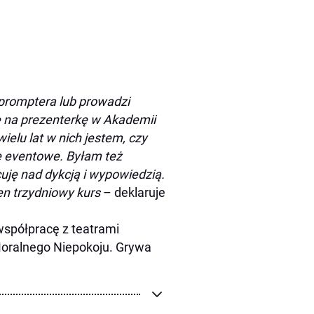
z promptera lub prowadzi
e na prezenterkę w Akademii
ielu lat w nich jestem, czy
kę eventowe. Byłam też
cuję nad dykcją i wypowiedzią.
ten trzydniowy kurs
– deklaruje
współpracę z teatrami
oralnego Niepokoju. Grywa