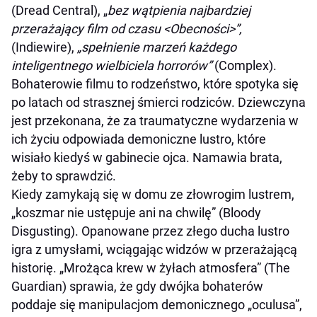
(Dread Central), „
bez wątpienia najbardziej
przerażający film od czasu <Obecności>”,
(Indiewire),
„spełnienie marzeń każdego
inteligentnego wielbiciela horrorów”
(Complex).
Bohaterowie filmu to rodzeństwo, które spotyka się
po latach od strasznej śmierci rodziców. Dziewczyna
jest przekonana, że za traumatyczne wydarzenia w
ich życiu odpowiada demoniczne lustro, które
wisiało kiedyś w gabinecie ojca. Namawia brata,
żeby to sprawdzić.
Kiedy zamykają się w domu ze złowrogim lustrem,
„koszmar nie ustępuje ani na chwilę” (Bloody
Disgusting). Opanowane przez złego ducha lustro
igra z umysłami, wciągając widzów w przerażającą
historię. „Mrożąca krew w żyłach atmosfera” (The
Guardian) sprawia, że gdy dwójka bohaterów
poddaje się manipulacjom demonicznego „oculusa”,