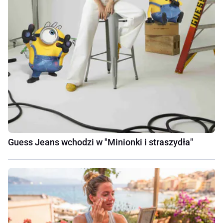
Guess Jeans wchodzi w "Minionki i straszydła"