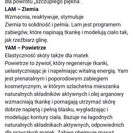
dla powrotu „szczupłego piękna”.
LAM – Ziemia
Wzmacnia, reaktywuje, stymuluje
Ziemia to solidność i pełnia. Lam jest programem
zabiegów, które napinają tkankę i modelują ciało tak,
jak rzeźbiarz glinę.
YAM – Powietrze
Elastyczność skóry także dla matek
Powietrze to żywioł, który regeneruje tkanki,
uelastyczniając je i napełniając witalną energią. Yam
jest prenatalnym i poporodowym zabiegiem
kosmetycznym, w którym szlachetna mieszanka
naturalnych składników aktywnych i olej arganowy
wzmacniają tkankę i pomagają utrzymać skórę
dobrze napiętą i pełną blasku, wygładzając i
modelując kontury ciała. Bazuje na łagodnych
naturalnych składnikach aktywnych, odpowiednich
dla przyszłych matek. Zabieg obejmuje masaż