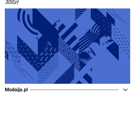
300zł
Modaija.pl