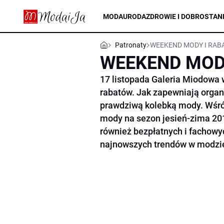
MODA
URODA
ZDROWIE I DOBROSTAN
Patronaty
WEEKEND MODY I RA
WEEKEND MOD
17 listopada Galeria Miodowa
rabatów. Jak zapewniają organ
prawdziwą kolebką mody. Wśró
mody na sezon jesień-zima 20
również bezpłatnych i fachowyc
najnowszych trendów w modzie