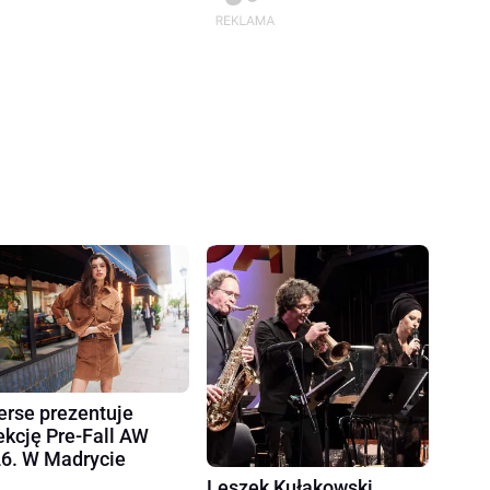
erse prezentuje
ekcję Pre-Fall AW
6. W Madrycie
Leszek Kułakowski