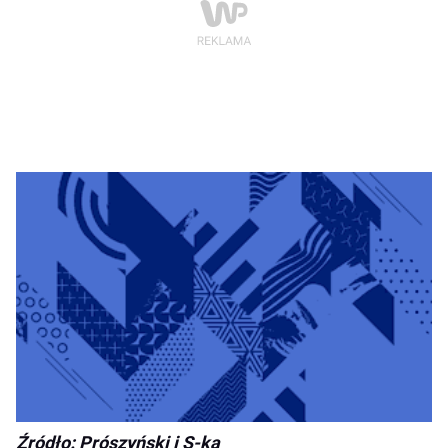
Źródło: Prószyński i S-ka