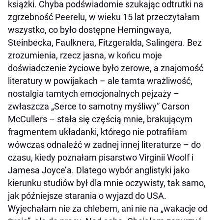
książki. Chyba podświadomie szukając odtrutki na
zgrzebność Peerelu, w wieku 15 lat przeczytałam
wszystko, co było dostępne Hemingwaya,
Steinbecka, Faulknera, Fitzgeralda, Salingera. Bez
zrozumienia, rzecz jasna, w końcu moje
doświadczenie życiowe było zerowe, a znajomość
literatury w powijakach – ale tamta wrażliwość,
nostalgia tamtych emocjonalnych pejzaży –
zwłaszcza „Serce to samotny myśliwy” Carson
McCullers – stała się częścią mnie, brakującym
fragmentem układanki, którego nie potrafiłam
wówczas odnaleźć w żadnej innej literaturze – do
czasu, kiedy poznałam pisarstwo Virginii Woolf i
Jamesa Joyce’a. Dlatego wybór anglistyki jako
kierunku studiów był dla mnie oczywisty, tak samo,
jak późniejsze starania o wyjazd do USA.
Wyjechałam nie za chlebem, ani nie na „wakacje od