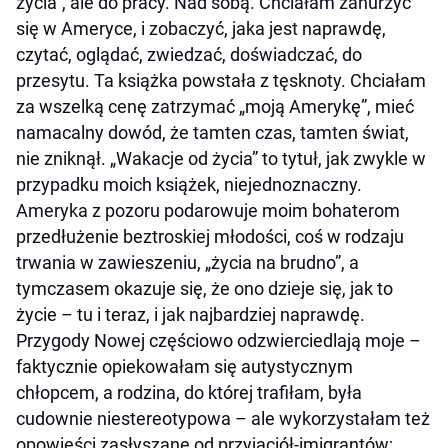
życia”, ale do pracy. Nad sobą. Chciałam zanurzyć
się w Ameryce, i zobaczyć, jaka jest naprawdę,
czytać, oglądać, zwiedzać, doświadczać, do
przesytu. Ta książka powstała z tęsknoty. Chciałam
za wszelką cenę zatrzymać „moją Amerykę”, mieć
namacalny dowód, że tamten czas, tamten świat,
nie zniknął. „Wakacje od życia” to tytuł, jak zwykle w
przypadku moich książek, niejednoznaczny.
Ameryka z pozoru podarowuje moim bohaterom
przedłużenie beztroskiej młodości, coś w rodzaju
trwania w zawieszeniu, „życia na brudno”, a
tymczasem okazuje się, że ono dzieje się, jak to
życie – tu i teraz, i jak najbardziej naprawdę.
Przygody Nowej częściowo odzwierciedlają moje –
faktycznie opiekowałam się autystycznym
chłopcem, a rodzina, do której trafiłam, była
cudownie niestereotypowa – ale wykorzystałam też
opowieści zasłyszane od przyjaciół-imigrantów;