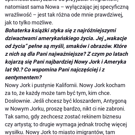
natomiast sama Nowa – wyłączając jej specyficzną
wrażliwość – jest tak różna ode mnie prawdziwej,
jak to tylko możliwe.
Bohaterka książki styka się z najróżniejszymi
dziwactwami amerykańskiego życia. Jej „wakacje
od życia” pełne są myśli, smaków i obrazów. Które
z nich są dla Pani najważniejsze? Z czym po latach
kojarzą się Pani najbardziej Nowy Jork i Ameryka
lat 90.? Co wspomina Pani najczęściej i z
sentymentem?
Nowy Jork i pustynie Kalifornii. Nowy Jork kocham
za to, że każdy może tam być tym, kim chce.
Dosłownie. Jeśli chcesz być kloszardem, Antygoną
w Nowym Jorku, proszę bardzo, nikt ci nie zabroni.
Tak samo, gdy zechcesz zostać rekinem biznesu
czy artystą; to drugie wymaga jednak trochę więcej
wysiłku. Nowy Jork to miasto imigrantów, tam