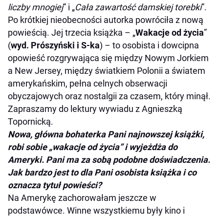
liczby mnogiej
” i „
Cała zawartość damskiej torebki
”.
Po krótkiej nieobecności autorka powróciła z nową
powieścią. Jej trzecia książka – „
Wakacje od życia
”
(
wyd. Prószyński i S-ka
) – to osobista i dowcipna
opowieść rozgrywająca się między Nowym Jorkiem
a New Jersey, między światkiem Polonii a światem
amerykańskim, pełna celnych obserwacji
obyczajowych oraz nostalgii za czasem, który minął.
Zapraszamy do lektury wywiadu z Agnieszką
Topornicką.
Nowa, główna bohaterka Pani najnowszej książki,
robi sobie „wakacje od życia” i wyjeżdża do
Ameryki. Pani ma za sobą podobne doświadczenia.
Jak bardzo jest to dla Pani osobista książka i co
oznacza tytuł powieści?
Na Amerykę zachorowałam jeszcze w
podstawówce. Winne wszystkiemu były kino i