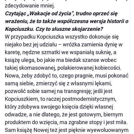
zdecydowanie mniej.
Czytając „Wakacje od życia”, trudno oprzeć się
wrażeniu, że to także współczesna wersja historii o
Kopciuszku. Czy to słuszne skojarzenie?
W przypadku Kopciuszka wszystko dokonuje się
niejako bez jej udziału – wróżka zamienia dynię w
karetę, nędzne szmatki we wspaniałą suknię, a
książę ulega, bo jakie ma biedak szanse wobec
takiej skomasowanej, polakierowanej kobiecości.
Nowa, żeby zdobyć to, czego pragnie, musi pokonać
samą siebie, zmierzyć się z własnymi lękami,
pozwolić sobie samej na transgresję; jeśli jest
Kopciuszkiem, to raczej postmodernistycznym,
który zdobywa swojego księcia dzięki własnej
odwadze, a nie dlatego, że jest gotowym, biernym
produktem do wzięcia, ma zgrabne stopy i jest miła.
Sam książę Nowej też jest pięknie wyewoluowanym