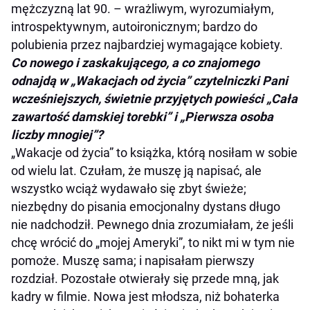
mężczyzną lat 90. – wrażliwym, wyrozumiałym,
introspektywnym, autoironicznym; bardzo do
polubienia przez najbardziej wymagające kobiety.
Co nowego i zaskakującego, a co znajomego
odnajdą w „Wakacjach od życia” czytelniczki Pani
wcześniejszych, świetnie przyjętych powieści „Cała
zawartość damskiej torebki” i „Pierwsza osoba
liczby mnogiej”?
„Wakacje od życia” to książka, którą nosiłam w sobie
od wielu lat. Czułam, że muszę ją napisać, ale
wszystko wciąż wydawało się zbyt świeże;
niezbędny do pisania emocjonalny dystans długo
nie nadchodził. Pewnego dnia zrozumiałam, że jeśli
chcę wrócić do „mojej Ameryki”, to nikt mi w tym nie
pomoże. Muszę sama; i napisałam pierwszy
rozdział. Pozostałe otwierały się przede mną, jak
kadry w filmie. Nowa jest młodsza, niż bohaterka