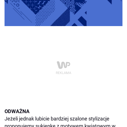
ODWA
Ż
NA
Je
ż
eli jednak lubicie bardziej szalone stylizacje
proponujemy sukienk
ę
z motywem kwiatowym w