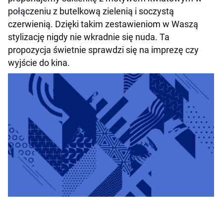
po
łą
czeniu z butelkow
ą
zieleni
ą
i soczyst
ą
czerwieni
ą
. Dzi
ę
ki takim zestawieniom w Wasz
ą
stylizacj
ę
nigdy nie wkradnie si
ę
nuda. Ta
propozycja
ś
wietnie sprawdzi si
ę
na imprez
ę
czy
wyj
ś
cie do kina.