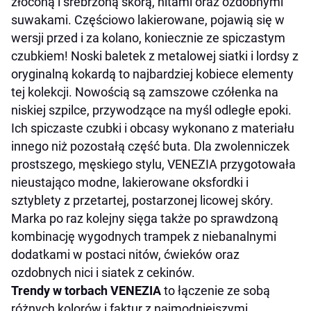
złoconą i srebrzoną skórą, nitami oraz ozdobnymi
suwakami. Częściowo lakierowane, pojawią się w
wersji przed i za kolano, koniecznie ze spiczastym
czubkiem! Noski baletek z metalowej siatki i lordsy z
oryginalną kokardą to najbardziej kobiece elementy
tej kolekcji. Nowością są zamszowe czółenka na
niskiej szpilce, przywodzące na myśl odległe epoki.
Ich spiczaste czubki i obcasy wykonano z materiału
innego niż pozostałą część buta. Dla zwolenniczek
prostszego, męskiego stylu, VENEZIA przygotowała
nieustająco modne, lakierowane oksfordki i
sztyblety z przetartej, postarzonej licowej skóry.
Marka po raz kolejny sięga także po sprawdzoną
kombinację wygodnych trampek z niebanalnymi
dodatkami w postaci nitów, ćwieków oraz
ozdobnych nici i siatek z cekinów.
Trendy w torbach VENEZIA
to łączenie ze sobą
różnych kolorów i faktur z najmodniejszymi