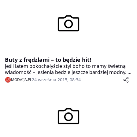
potwierdza, że aktywna mieszkanka metropolii nie
musi już wybierać między wyglądem buta a jego
funkcjonalnością.
Buty z frędzlami – to będzie hit!
Jeśli latem pokochałyście styl boho to mamy świetną
wiadomość – jesienią będzie jeszcze bardziej modny. A
buty z frędzlami – to będzie hit!
24 września 2015, 08:34
MODAIJA.PL