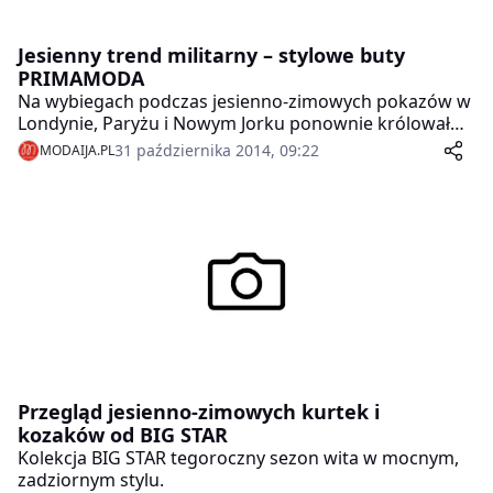
Jesienny trend militarny – stylowe buty
PRIMAMODA
Na wybiegach podczas jesienno-zimowych pokazów w
Londynie, Paryżu i Nowym Jorku ponownie królował
trend militarny. Sylwetki pokazane przez Balmain,
31 października 2014, 09:22
MODAIJA.PL
Marca Jacobsa i Christophe’a Lemair’a to jasny sygnał:
tej jesieni będziemy na nogach nosić ciężkie, masywne,
ale ciągle kobiece buty, płaszcze w kolorze khaki,
najlepiej z pagonami oraz dodatki przypominające
wyglądem żołnierskie naramienniki. Do tego
najmodniejszego w tym sezonie outfitu idealnie
sprawdzą się buty PRIMAMODA.
Przegląd jesienno-zimowych kurtek i
kozaków od BIG STAR
Kolekcja BIG STAR tegoroczny sezon wita w mocnym,
zadziornym stylu.