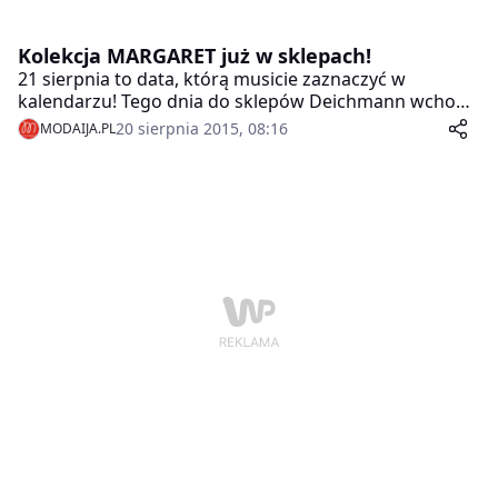
Kolekcja MARGARET już w sklepach!
21 sierpnia to data, którą musicie zaznaczyć w
kalendarzu! Tego dnia do sklepów Deichmann wchodzi
kolekcja butów i dodatków sygnowana przez
20 sierpnia 2015, 08:16
MODAIJA.PL
MARGARET. Wśród propozycji znajdziemy m.in.:
modele sportowe, zmysłowe szpilki, wygodne trapery,
kozaki na grubych podeszwach oraz nietuzinkowe
torebki.