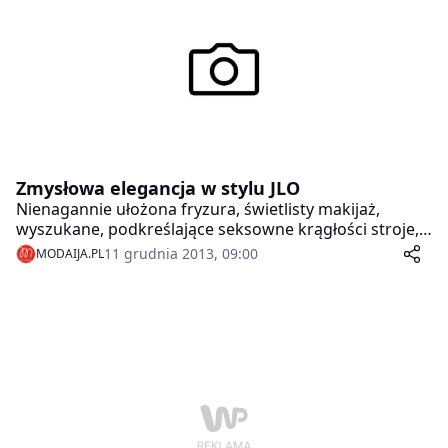
Zmysłowa elegancja w stylu JLO
Nienagannie ułożona fryzura, świetlisty makijaż,
wyszukane, podkreślające seksowne krągłości stroje,
ultrakobiece obuwie i dodatki to kwintesencja
11 grudnia 2013, 09:00
MODAIJA.PL
przepojonego zmysłowością stylu najsłynniejszej
latynoskiej ikony mody. Jennifer Lopez – boska diva,
międzynarodowa gwiazda i czołowa trendsetterka –
jest ucieleśnieniem eleganckiego wizerunku i
nowojorskiego szyku.