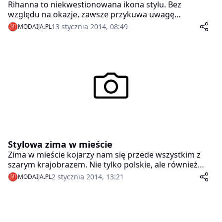
Rihanna to niekwestionowana ikona stylu. Bez
względu na okazje, zawsze przykuwa uwagę
oryginalnymi i bardzo przemyślanymi strojami.
13 stycznia 2014, 08:49
MODAIJA.PL
Zarówno na co dzień, jaki i na wielkie gale Riri pamięta
o każdym szczególe swojej stylizacji. Tak samo ważne
jak biżuteria czy akcesoria są dla niej buty.
Stylowa zima w mieście
Zima w mieście kojarzy nam się przede wszystkim z
szarym krajobrazem. Nie tylko polskie, ale również
zagraniczne marki przygotowały mnóstwo ciekawych
2 stycznia 2014, 13:21
MODAIJA.PL
propozycji, dzięki którym z łatwością stworzymy
proste i wygodne stylizacje wyróżniające nas z się
tłumu.