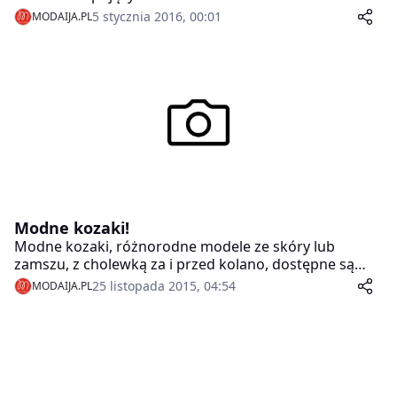
tym roku prezenty przez internet nabędzie 81,6 proc.
5 stycznia 2016, 00:01
MODAIJA.PL
Polaków – wynika z badania PayPal/ GfK.
Modne kozaki!
Modne kozaki, różnorodne modele ze skóry lub
zamszu, z cholewką za i przed kolano, dostępne są
między innymi salonach sieci Deichmann oraz sklepie
25 listopada 2015, 04:54
MODAIJA.PL
online.