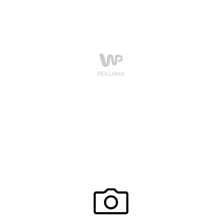
największe niebezpieczeństwa takie jak piasek, popiół
czy sól drogowa. Sprawdźmy jakie metody pielęgnacji
tego rodzaju obuwia są najskuteczniejsze.