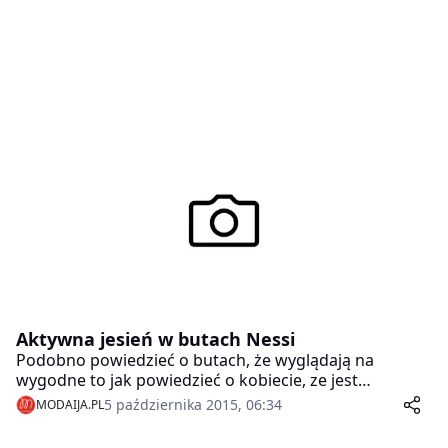
Aktywna jesień w butach Nessi
Podobno powiedzieć o butach, że wyglądają na
wygodne to jak powiedzieć o kobiecie, ze jest
przystojna. Trudno uznać to za komplement. Z butami
5 października 2015, 06:34
MODAIJA.PL
Nessi jest tak, że są wygodne, a jednocześnie
wyglądają pięknie. Kolekcja jesień/zima 2015/16