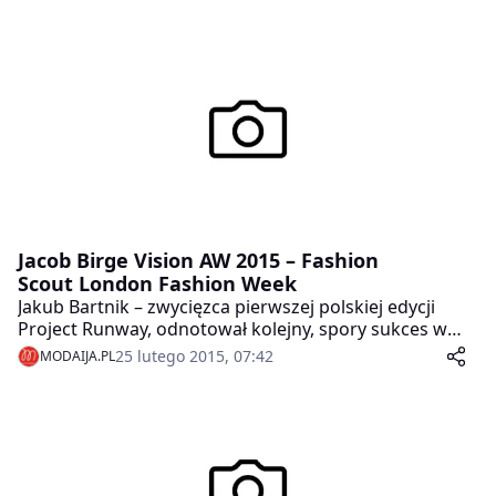
Jacob Birge Vision AW 2015 – Fashion
Scout London Fashion Week
Jakub Bartnik – zwycięzca pierwszej polskiej edycji
Project Runway, odnotował kolejny, spory sukces w
swojej modowej karierze. Po warszawskim debiucie
25 lutego 2015, 07:42
MODAIJA.PL
odważnej kolekcji jesień/zima 2015/2016 nadszedł czas
na Londyn. 23 lutego br. na wybiegu Fashion Scout
(http://www.thefashionscout.com/) czyli części
prestiżowego Londyńskiego Fashion Weeku,
zaprezentowane zostały ponad 30 sylwetki z
najnowszej kolekcji Jacoba.