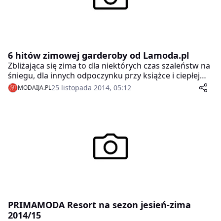
6 hitów zimowej garderoby od Lamoda.pl
Zbliżająca się zima to dla niektórych czas szaleństw na
śniegu, dla innych odpoczynku przy książce i ciepłej
herbacie. Nieważne jak lubicie spędzać czas w mroźne
25 listopada 2014, 05:12
MODAIJA.PL
dni – gwarantujemy, że upłynie wam milej, jeżeli w
waszej garderobie pojawi się chociaż jeden z
zimowych hitów!
PRIMAMODA Resort na sezon jesień-zima
2014/15