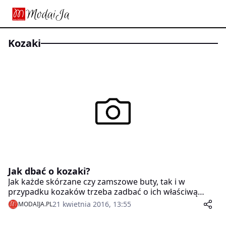
kozaki
Jak dbać o kozaki?
Jak każde skórzane czy zamszowe buty, tak i w
przypadku kozaków trzeba zadbać o ich właściwą
pielęgnację. Oczywiście, o buty należy dbać przez cały
21 kwietnia 2016, 13:55
MODAIJA.PL
rok, ale szczególną uwagę należy im poświęcić w
okresie jesienno-zimowym. Wtedy narażone są one