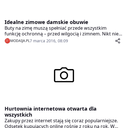
Idealne zimowe damskie obuwie
Buty na zimę muszą spełniać przede wszystkim
funkcję ochronną – przed wilgocią i zimnem. Nikt nie
lubi marznąć w stopy, a przemoknięte buty w mroźny
7 marca 2016, 08:09
MODAIJA.PL
dzień oznaczają gwarantowany katar i przeziębienie.
Nie oznacza to, że zimowe obuwie ma być jedynie
funkcjonalne. Każda z kobiet chce nie tylko
zabezpieczyć się przed zimnem, ale również pięknie się
prezentować. Co zatem założyć, by nie zmarznąć i
modnie wyglądać?
Hurtownia internetowa otwarta dla
wszystkich
Zakupy przez internet stają się coraz popularniejsze.
Odsetek kupujących online rośnie z roku na rok. W