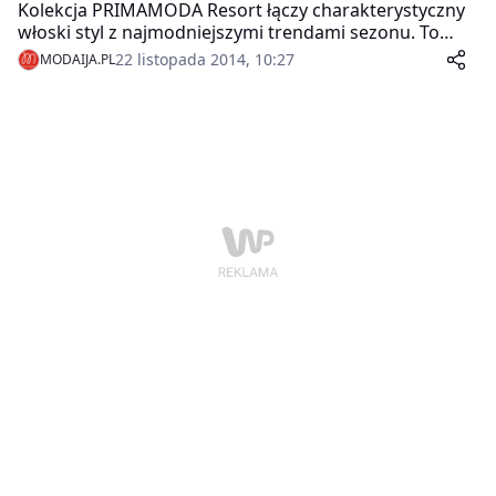
Kolekcja PRIMAMODA Resort łączy charakterystyczny
włoski styl z najmodniejszymi trendami sezonu. To
propozycje przede wszystkim dla pewnych siebie
22 listopada 2014, 10:27
MODAIJA.PL
kobiet, które prowadzą aktywne, pełne wyzwań,
miejskie życie. Kobiece szpilki, modne kozaki w wersji
maxi czy sportowe botki – oto propozycja
PRIMAMODA na jesień i zimę.