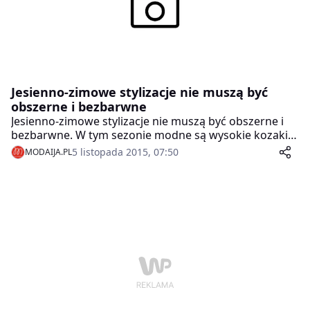
Jesienno-zimowe stylizacje nie muszą być
obszerne i bezbarwne
Jesienno-zimowe stylizacje nie muszą być obszerne i
bezbarwne. W tym sezonie modne są wysokie kozaki i
oryginalne nakrycia głowy.
5 listopada 2015, 07:50
MODAIJA.PL