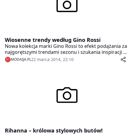
Wiosenne trendy według Gino Rossi
Nowa kolekcja marki Gino Rossi to efekt podążania za
najgorętszymi trendami sezonu i szukania inspiracji w
najbardziej nieoczywistych źródłach. Romantyczny i
22 marca 2014, 22:10
MODAIJA.PL
delikatny styl etno znalazł swoje miejsce w damskiej
linii ELF, a studencki luz definiuje męską kolekcję
OXFORD CAMPUS.
Rihanna – królowa stylowych butów!