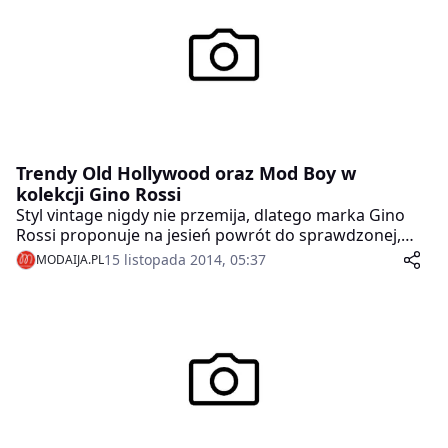
Trendy Old Hollywood oraz Mod Boy w
kolekcji Gino Rossi
Styl vintage nigdy nie przemija, dlatego marka Gino
Rossi proponuje na jesień powrót do sprawdzonej,
dobrej klasyki – kobiecej mody Old Hollywood oraz
15 listopada 2014, 05:37
MODAIJA.PL
eleganckiego stylu Londynu lat 60-tych Mod Boy. To
obuwie inspirowane stylem vintage i retro.