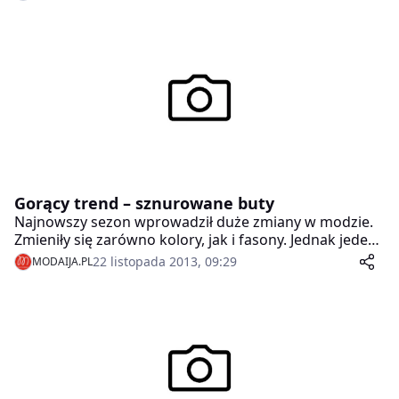
Gorący trend – sznurowane buty
Najnowszy sezon wprowadził duże zmiany w modzie.
Zmieniły się zarówno kolory, jak i fasony. Jednak jeden
trend nadal pozostaje na topie – cały czas modne są
22 listopada 2013, 09:29
MODAIJA.PL
botki. W najnowszych kolekcjach możemy znaleźć
zarówno botki na obcasie, koturnie, jak i szpilce.