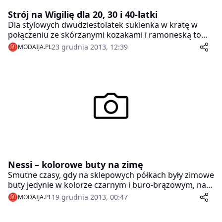
Strój na Wigilię dla 20, 30 i 40-latki
Dla stylowych dwudziestolatek sukienka w kratę w
połączeniu ze skórzanymi kozakami i ramoneską to
pomysł na elegancki i nieco zadziorny look.
23 grudnia 2013, 12:39
MODAIJA.PL
Nessi – kolorowe buty na zimę
Smutne czasy, gdy na sklepowych półkach były zimowe
buty jedynie w kolorze czarnym i buro-brązowym, na
szczęście mamy za sobą. Złota polska jesień była dla
19 grudnia 2013, 00:47
MODAIJA.PL
marki Nessi inspiracją podczas tworzenia kolekcji na
sezon jesień/zima.