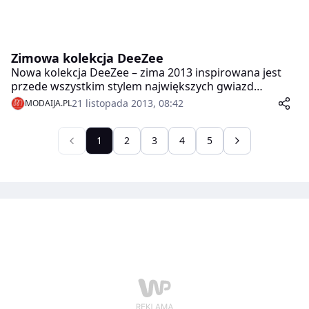
Zimowa kolekcja DeeZee
Nowa kolekcja DeeZee – zima 2013 inspirowana jest
przede wszystkim stylem największych gwiazd
showbiznesu! Znajdziemy w niej wysokie kozaczki za
21 listopada 2013, 08:42
MODAIJA.PL
kolano, które pokochała Miley Cyrus, botki „cutout” w
stylu Rihanny, a także buty w stylu Timberlandów – te
kochamy wszyscy.
1
2
3
4
5