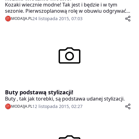
Kozaki wiecznie modne! Tak jest i będzie i w tym
sezonie. Pierwszoplanową rolę w obuwiu odgrywać
będą wysmakowane detale, bogato zdobione obcasy
24 listopada 2015, 07:03
MODAIJA.PL
oraz masywne słupki podnoszące nas przynajmniej o
10 centymetrów. Taka jest też najnowsza linia obuwia
Michała Szulca zaprojektowana we współpracy z
marką Wojas, która swoją prapremierę miała podczas
ostatniego pokazu projektanta. W limitowanej kolekcji,
będą dostępne wysokie kozaki w dwóch wersjach
kolorystycznych.
Buty podstawą stylizacji!
Buty , tak jak torebki, są podstawa udanej stylizacji.
12 listopada 2015, 02:27
MODAIJA.PL