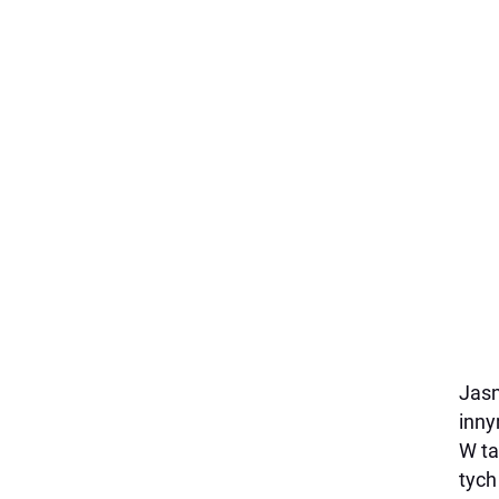
Jasn
inny
W ta
tych