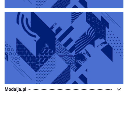
Modaija.pl