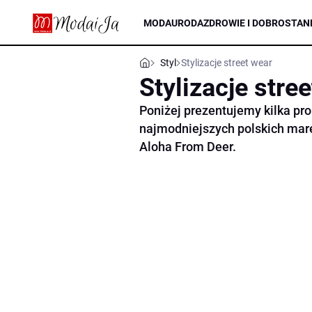
MODA
URODA
ZDROWIE I DOBROSTAN
Styl
Stylizacje street wear
Stylizacje stre
Poniżej prezentujemy kilka prop
najmodniejszych polskich mar
Aloha From Deer.