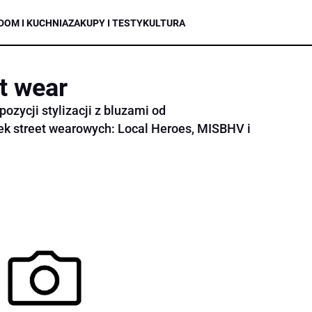
DOM I KUCHNIA
ZAKUPY I TESTY
KULTURA
et wear
ozycji stylizacji z bluzami od
ek street wearowych: Local Heroes, MISBHV i