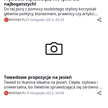
najbogatszych!
Do tej pory z pomocy osobistego stylisty korzystali
głównie politycy, biznesmeni, prawnicy czy artyści.
Teraz zakupy z prywatnym stylistą zyskują na
25 listopada 2013, 05:29
MODAIJA.PL
popularności i nie jest to już tylko usługa dla
najbogatszych. Godzina fachowej porady kosztuje
około 200 złotych. Wyższe stawki mają styliści-
celebryci.Na wspólnych zakupach stylista radzi, co
kupić, pomoże dobrać odpowiednie fasony i
podpowie, jak zmienić styl. Często stylista najpierw
rozmawia z klientem o jego potrzebach.
Tweedowe propozycje na jesień
Tweed to tkanina idealna na jesień. Ciepła, stylowa i
uniwersalna, bo świetnie sprawdzająca się zarówno w
eleganckim, jak i casualowym wydaniu. W czym tkwi jej
19 listopada 2013, 04:08
MODAIJA.PL
urok? W wełnianym splocie tworzącym wielobarwne
wzory, którym doprawdy trudno się oprzeć! Specjalnie
dla Was przygotowałyśmy więc kilka stylizacji z