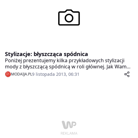
tweedem w roli głównej. Która z nich podoba Wam się
najbardziej?
Stylizacje: błyszcząca spódnica
Poniżej prezentujemy kilka przykładowych stylizacji
mody z błyszczącą spódnicą w roli głównej. Jak Wam
się to podoba? Błyszczenie to coś dla Was?
9 listopada 2013, 06:31
MODAIJA.PL