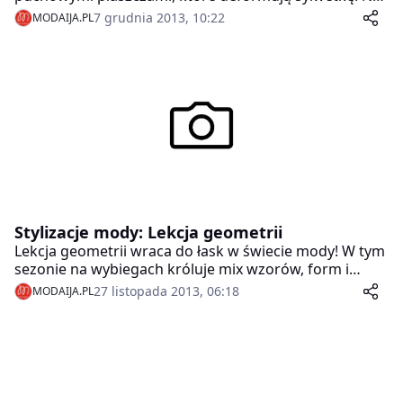
pewno jest to opcja komfortowa, ale niezbyt dla nas
7 grudnia 2013, 10:22
MODAIJA.PL
korzystna. Gwiazd udowadniają, że może być
jednocześnie ciepło i modnie. Zainspiruj się ich
zimowymi stylizacjami.
Stylizacje mody: Lekcja geometrii
Lekcja geometrii wraca do łask w świecie mody! W tym
sezonie na wybiegach króluje mix wzorów, form i
kolorów, a projektanci niczym architekci kreślą proste
27 listopada 2013, 06:18
MODAIJA.PL
linie, kolorowe kółka czy różnobarwne kratki.
Wszystkie kształty dozwolone!