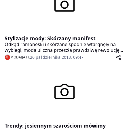
Stylizacje mody: Skórzany manifest
Odkąd ramoneski i skórzane spodnie wtargnęły na
wybiegi, moda uliczna przeszła prawdziwą rewolucję
od grzecznego, codziennego stylu do zadziornego
26 października 2013, 09:47
MODAIJA.PL
looku. Skóra to jednak nie tylko rock i grunge. Bywa,
że jest romantyczna i glamour…
Trendy: jesiennym szarościom mówimy