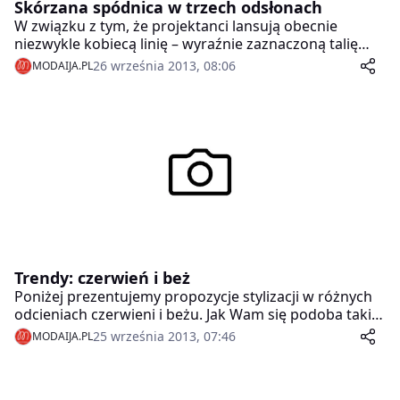
Skórzana spódnica w trzech odsłonach
W związku z tym, że projektanci lansują obecnie
niezwykle kobiecą linię – wyraźnie zaznaczoną talię
uzupełnioną mocnym dołem – spódnica w kształcie
26 września 2013, 08:06
MODAIJA.PL
trapezu to coś, co powinno znaleźć się w szafie każdej
fashionistki! Ta wykonana ze skóry doskonale wpisze
się w obowiązujące trendy, a ponadto pozwoli
stworzyć niesamowicie stylowe zestawy. Jakie?
Zobaczcie same!
Trendy: czerwień i beż
Poniżej prezentujemy propozycje stylizacji w różnych
odcieniach czerwieni i beżu. Jak Wam się podoba takie
zestawienie?
25 września 2013, 07:46
MODAIJA.PL