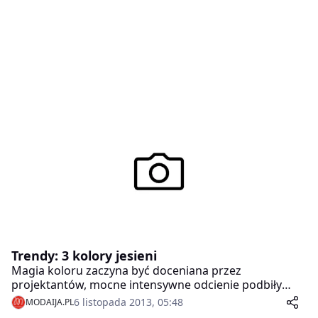
Trendy: 3 kolory jesieni
Magia koloru zaczyna być doceniana przez
projektantów, mocne intensywne odcienie podbiły
serca kobiet. Intensywna barwa staje się nową czernią,
6 listopada 2013, 05:48
MODAIJA.PL
a szlachetne kolory takie jak kobalt, fiolet, rubin czy