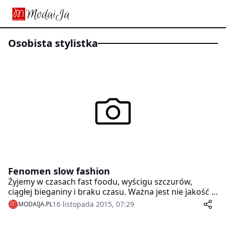
osobista stylistka
Fenomen slow fashion
Żyjemy w czasach fast foodu, wyścigu szczurów,
ciągłej bieganiny i braku czasu. Ważna jest nie jakość a
szybkość. Do niedawna także w modzie panowały
16 listopada 2015, 07:29
MODAIJA.PL
takie trendy, jednak obecnie nastąpiła duża zmiana i
teraz na czasie jest nurt slow fashion. Co według mnie