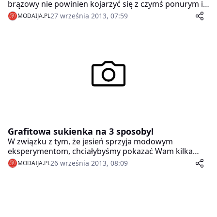
brązowy nie powinien kojarzyć się z czymś ponurym i
smutnym.
27 września 2013, 07:59
MODAIJA.PL
Grafitowa sukienka na 3 sposoby!
W związku z tym, że jesień sprzyja modowym
eksperymentom, chciałybyśmy pokazać Wam kilka
sposobów na grafitową sukienkę. Wbrew pozorom
26 września 2013, 08:09
MODAIJA.PL
daje ona duże pole do popisu! Grunt to zestawić ją z
odpowiednimi dodatkami. Zobaczcie same!