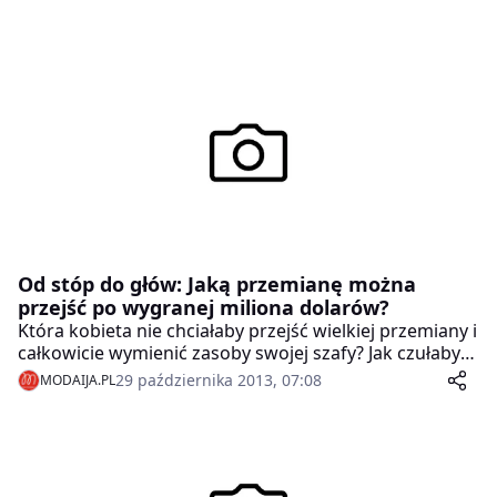
Od stóp do głów: Jaką przemianę można
przejść po wygranej miliona dolarów?
Która kobieta nie chciałaby przejść wielkiej przemiany i
całkowicie wymienić zasoby swojej szafy? Jak czułabyś
się, gdybyś każdego dnia mogła wkładać na siebie
29 października 2013, 07:08
MODAIJA.PL
nową sukienkę znanego projektanta i używać
najdroższych perfum, których reklamę widujesz w
telewizji? Zobacz, jak mogłaby wyglądać Twoja
przemiana, gdybyś wygrała na loterii okrągły milion
dolarów.