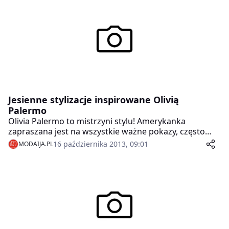
Jesienne stylizacje inspirowane Olivią
Palermo
Olivia Palermo to mistrzyni stylu! Amerykanka
zapraszana jest na wszystkie ważne pokazy, często
zasiada w pierwszym rzędzie, a jej przemyślane
16 października 2013, 09:01
MODAIJA.PL
stylizacje, nie tylko te z czerwonego dywanu, zawsze
wzbudzają zachwyt. Właśnie dlatego postanowiliśmy
podpatrzeć jej propozycje na jesień. Która z nich
podoba Wam się najbardziej?