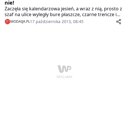
nie!
Zaczęła się kalendarzowa jesień, a wraz z nią, prosto z
szaf na ulice wyległy bure płaszcze, czarne trencze i
szare buty. Takiej tendencji mówimy nie! I w związku z
17 października 2013, 08:45
MODAIJA.PL
tym, przygotowaliśmy dla Was 3 propozycje,
inspirowane słonecznymi kolorami jesiennych liści!