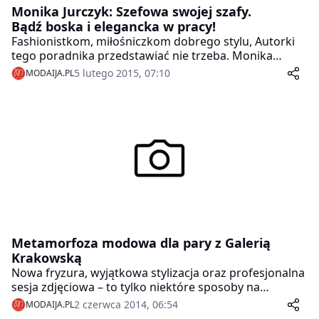
Monika Jurczyk: Szefowa swojej szafy.
Bądź boska i elegancka w pracy!
Fashionistkom, miłośniczkom dobrego stylu, Autorki
tego poradnika przedstawiać nie trzeba. Monika
Jurczyk, pierwsza w Polsce personal shopperka, znana
5 lutego 2015, 07:10
MODAIJA.PL
również jako OSA – osobista stylistka, to wyjątkowa
znawczyni mody i stylu, która opierając się na
autorskim systemie kobiecych sylwetek od lat radzi
nam, jak być… boską! Tym razem napisała książkę dla
kobiet pracujących. Tak, w pracy również można, a
nawet trzeba być boską i elegancką!
Metamorfoza modowa dla pary z Galerią
Krakowską
Nowa fryzura, wyjątkowa stylizacja oraz profesjonalna
sesja zdjęciowa – to tylko niektóre sposoby na
zwalczenie nudy w związku i zakochanie się w sobie na
2 czerwca 2014, 06:54
MODAIJA.PL
nowo. Dzięki konkursowi Galerii Krakowskiej każda