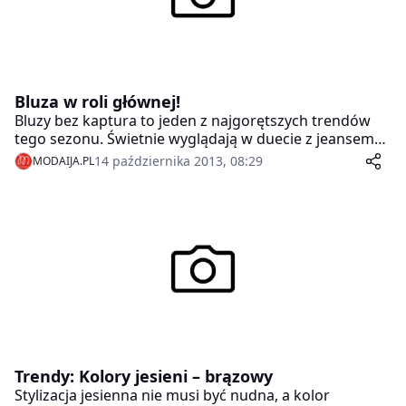
Bluza w roli głównej!
Bluzy bez kaptura to jeden z najgorętszych trendów
tego sezonu. Świetnie wyglądają w duecie z jeansem
czy skórą, spódnicą czy spodniami, doskonale
14 października 2013, 08:29
MODAIJA.PL
sprawdzając się nie tylko w sportowym wydaniu. Żeby
Was do tego przekonać przygotowaliśmy cztery
stylizacje. Która z nich podoba Wam się najbardziej?
Trendy: Kolory jesieni – brązowy
Stylizacja jesienna nie musi być nudna, a kolor