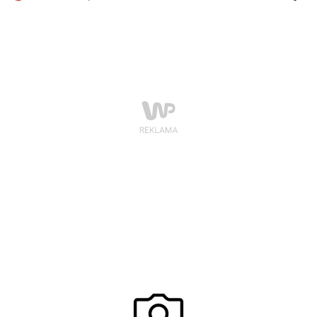
nasyconym kobalcie. Wystarczy zestawić je z butami,
torebkami i chustami w stonowanym kolorze, których
przecież pełno w naszych szafach, i już! Która stylizacja
podoba Wam się najbardziej?