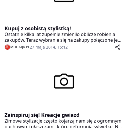
Kupuj z osobistą stylistką!
Ostatnie kilka lat zupełnie zmieniło oblicze robienia
zakupów. Teraz wybranie się na zakupy połączone jest
ze spędzeniem wielu godzin w centrach handlowych,
27 maja 2014, 15:12
MODAIJA.PL
gdzie nie tylko kupujemy, ale również i przy okazji jemy
obiad, załatwiamy sprawy w banku czy korzystamy z
kosmetyczki. Oszczędność czasu jest na wagę złota,
dlatego też wiele osób podczas robienia większych
zakupów decyduje się na zakupy ze stylistką.
Zainspiruj się! Kreacje gwiazd
Zimowe stylizacje często kojarzą nam się z ogromnymi
puchowymi płaszczami, które deformują sylwetkę. Na