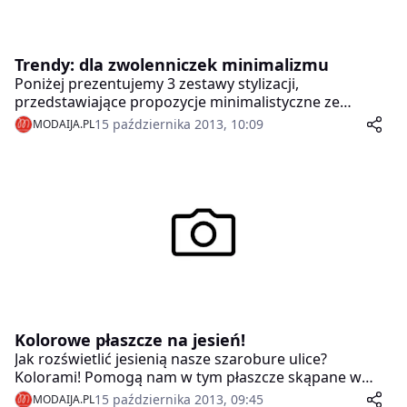
Trendy: dla zwolenniczek minimalizmu
Poniżej prezentujemy 3 zestawy stylizacji,
przedstawiające propozycje minimalistyczne ze
spódnicami w roli głównej.W zestawach użyte zostały
15 października 2013, 10:09
MODAIJA.PL
min. projekty od polskich projektantów.
Kolorowe płaszcze na jesień!
Jak rozświetlić jesienią nasze szarobure ulice?
Kolorami! Pomogą nam w tym płaszcze skąpane w
soczystej czerwieni, elektryzującym różu bądź
15 października 2013, 09:45
MODAIJA.PL