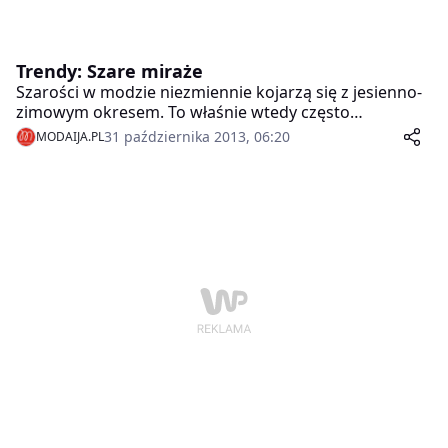
Trendy: Szare miraże
Szarości w modzie niezmiennie kojarzą się z jesienno-
zimowym okresem. To właśnie wtedy często
rezygnujemy z intensywnych kolorów na rzecz czerni i
31 października 2013, 06:20
MODAIJA.PL
neutralnych barw. Szary to bezpieczna, ale na pewno
nie nudna propozycja, która pozwala na liczne
metamorfozy. Trzeba z nim tylko zaszaleć!