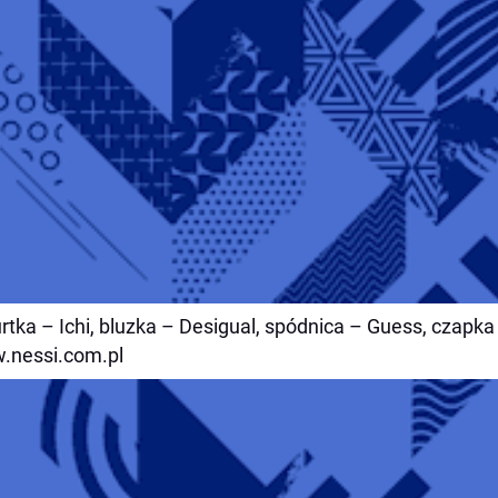
urtka – Ichi, bluzka – Desigual, spódnica – Guess, czapka 
.nessi.com.pl