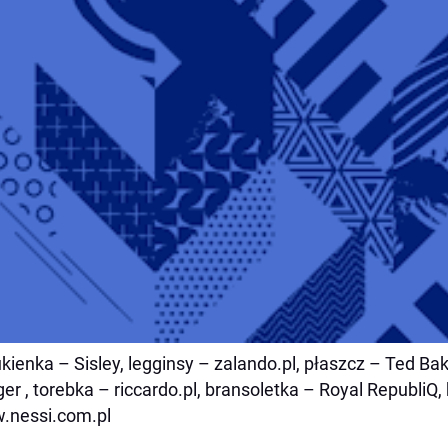
ukienka – Sisley, legginsy – zalando.pl, płaszcz – Ted B
iger , torebka – riccardo.pl, bransoletka – Royal RepubliQ,
.nessi.com.pl