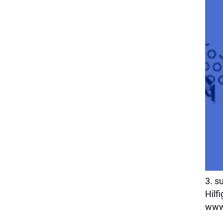
3. s
Hilf
www