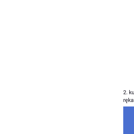
2. k
ręka