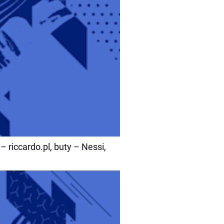
– riccardo.pl, buty – Nessi,