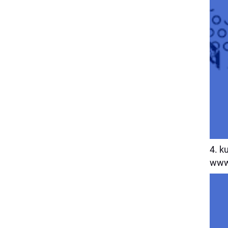
4. k
www