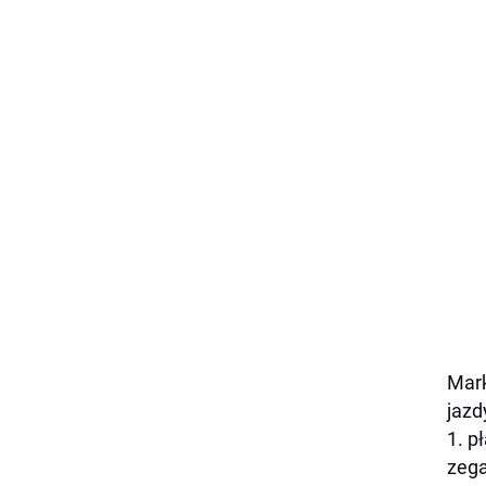
Mar
jazd
1. p
zega