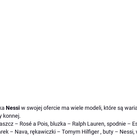
ka
Nessi
w swojej ofercie ma wiele modeli, które są war
y konnej.
łaszcz – Rosé a Pois, bluzka – Ralph Lauren, spodnie – Esp
rek – Nava, rękawiczki – Tomym Hilfiger , buty – Nessi