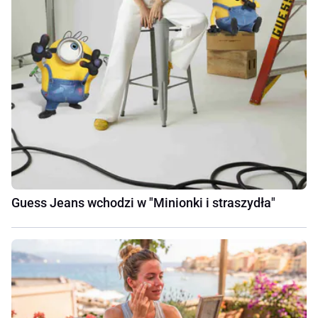
Guess Jeans wchodzi w "Minionki i straszydła"