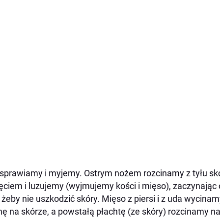
sprawiamy i myjemy. Ostrym nożem rozcinamy z tyłu s
ęciem i luzujemy (wyjmujemy kości i mięso), zaczynają
 żeby nie uszkodzić skóry. Mięso z piersi i z uda wycina
hę na skórze, a powstałą płachtę (ze skóry) rozcinamy na 