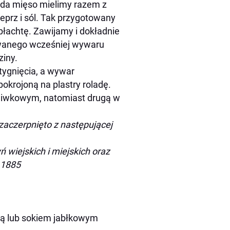
 uda mięso mielimy razem z
eprz i sól. Tak przygotowany
płachtę. Zawijamy i dokładnie
wanego wcześniej wywaru
ziny.
tygnięcia, a wywar
krojoną na plastry roladę.
śliwkowym, natomiast drugą w
zaczerpnięto z następującej
 wiejskich i miejskich oraz
 1885
odą lub sokiem jabłkowym