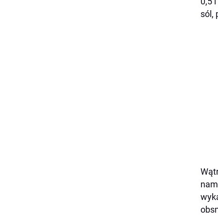
0,5 
sól,
Wątr
namo
wyka
obsm