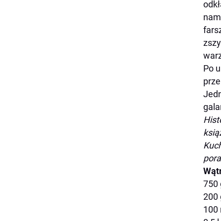
odkł
namo
fars
zszy
warz
Po u
prze
Jedn
gala
Hist
ksią
Kuch
pora
Wątr
750 
200 
100 