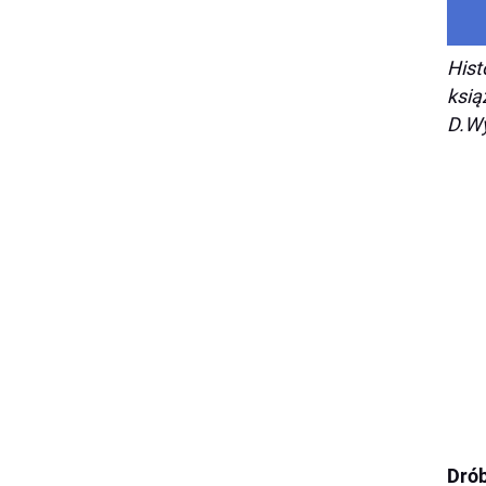
Hist
ksią
D.Wy
Drób