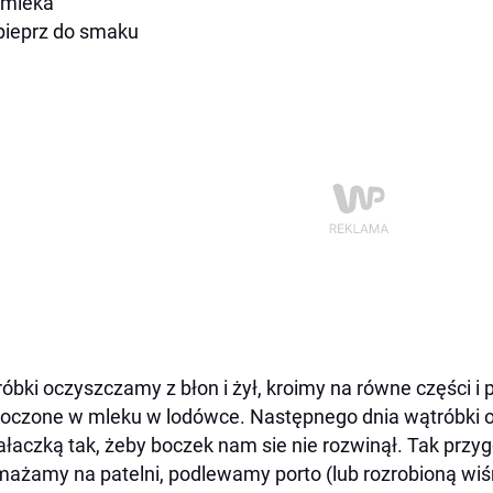
l mleka
 pieprz do smaku
óbki oczyszczamy z błon i żył, kroimy na równe części 
czone w mleku w lodówce. Następnego dnia wątróbki o
łaczką tak, żeby boczek nam sie nie rozwinął. Tak prz
ażamy na patelni, podlewamy porto (lub rozrobioną wi