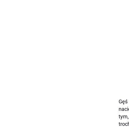
Gęś 
naci
tym,
troc