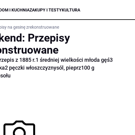
DOM I KUCHNIA
ZAKUPY I TESTY
KULTURA
pisy na gesinę zrekonstruowane
kend: Przepisy
onstruowane
zepis z 1885 r.1 średniej wielkości młoda gęś3
ka2 pęczki włoszczyznysól, pieprz100 g
osołu