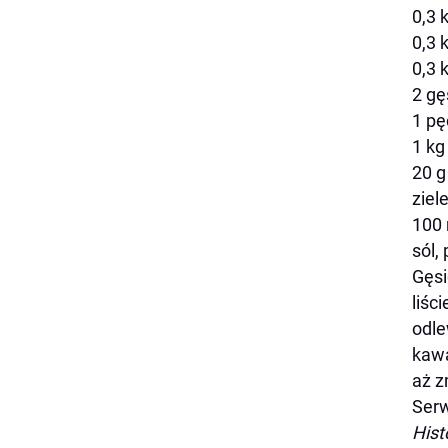
0,3 
0,3 
0,3 
2 gę
1 pę
1 kg
20 g
ziel
100 
sól,
Gęsi
liśc
odle
kawa
aż z
Ser
Hist