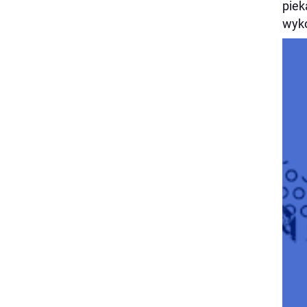
piek
wyko