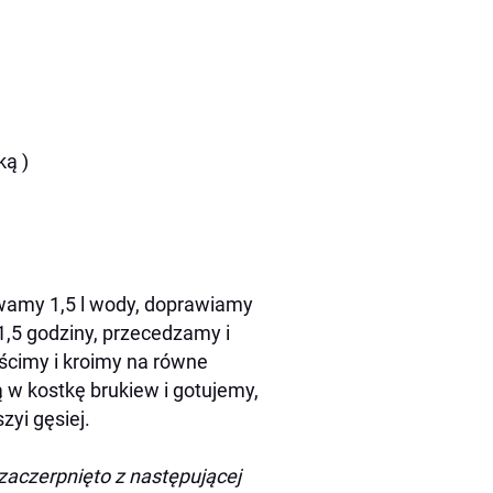
ką )
ewamy 1,5 l wody, doprawiamy
1,5 godziny, przecedzamy i
cimy i kroimy na równe
 w kostkę brukiew i gotujemy,
yi gęsiej.
zaczerpnięto z następującej