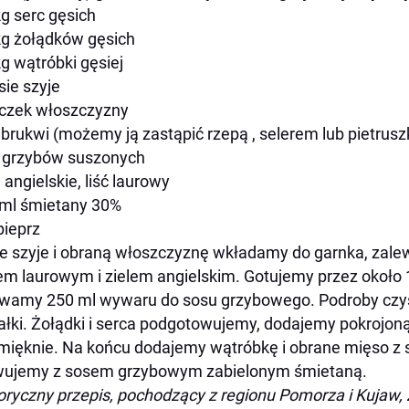
kg serc gęsich
kg żołądków gęsich
kg wątróbki gęsiej
sie szyje
czek włoszczyzny
 brukwi (możemy ją zastąpić rzepą , selerem lub pietrusz
 grzybów suszonych
e angielskie, liść laurowy
ml śmietany 30%
 pieprz
e szyje i obraną włoszczyznę wkładamy do garnka, zal
iem laurowym i zielem angielskim. Gotujemy przez około 
wamy 250 ml wywaru do sosu grzybowego. Podroby czyś
łki. Żołądki i serca podgotowujemy, dodajemy pokrojoną
mięknie. Na końcu dodajemy wątróbkę i obrane mięso z sz
wujemy z sosem grzybowym zabielonym śmietaną.
oryczny przepis, pochodzący z regionu Pomorza i Kujaw, 