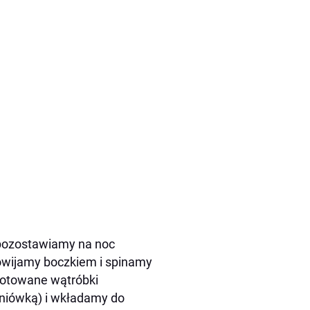
i pozostawiamy na noc
wijamy boczkiem i spinamy
ygotowane wątróbki
śniówką) i wkładamy do