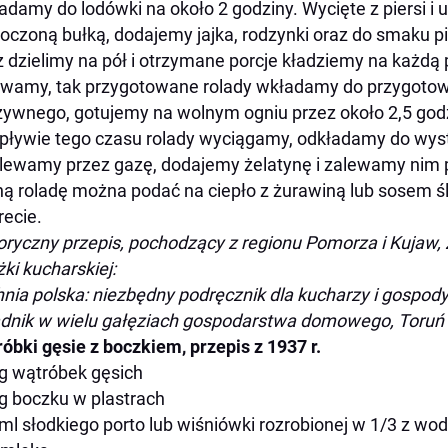
adamy do lodówki na około 2 godziny. Wycięte z piersi i
czoną bułką, dodajemy jajka, rodzynki oraz do smaku pi
z dzielimy na pół i otrzymane porcje kładziemy na każdą 
wamy, tak przygotowane rolady wkładamy do przygoto
ywnego, gotujemy na wolnym ogniu przez około 2,5 god
pływie tego czasu rolady wyciągamy, odkładamy do wys
lewamy przez gazę, dodajemy żelatynę i zalewamy nim po
ą roladę można podać na ciepło z żurawiną lub sosem 
recie.
oryczny przepis, pochodzący z regionu Pomorza i Kujaw, 
żki kucharskiej:
nia polska: niezbędny podręcznik dla kucharzy i gospodyń
dnik w wielu gałęziach gospodarstwa domowego, Toruń
óbki gęsie z boczkiem, przepis z 1937 r.
g wątróbek gęsich
g boczku w plastrach
ml słodkiego porto lub wiśniówki rozrobionej w 1/3 z w