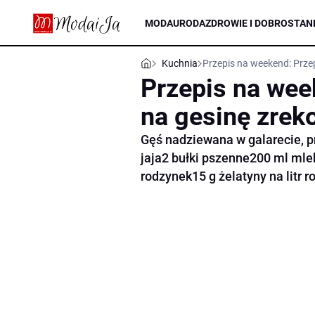
MODA
URODA
ZDROWIE I DOBROSTAN
Kuchnia
Przepis na weekend: Prze
Przepis na wee
na gesinę zrek
Gęś nadziewana w galarecie, pr
jaja2 bułki pszenne200 ml mle
rodzynek15 g żelatyny na litr r