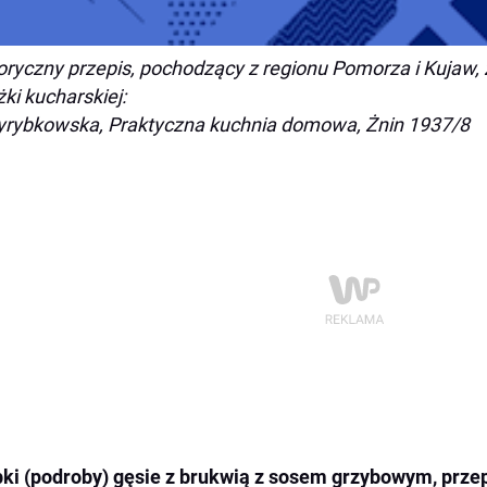
oryczny przepis, pochodzący z regionu Pomorza i Kujaw, 
żki kucharskiej:
rybkowska, Praktyczna kuchnia domowa, Żnin 1937/8
ki (podroby) gęsie z brukwią z sosem grzybowym, przepi