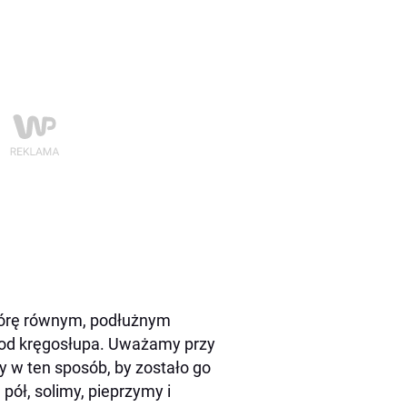
kórę równym, podłużnym
c od kręgosłupa. Uważamy przy
my w ten sposób, by zostało go
pół, solimy, pieprzymy i