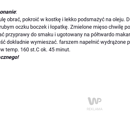
onanie
:
lę obrać, pokroić w kostkę i lekko podsmażyć na oleju
rubym oczku boczek i łopatkę. Zmielone mięso chwilę pod
ć przyprawy do smaku i ugotowany na półtwardo makaro
ść dokładnie wymieszać. farszem napełnić wydrążone pap
 w temp. 160 st.C ok. 45 minut.
cznego!