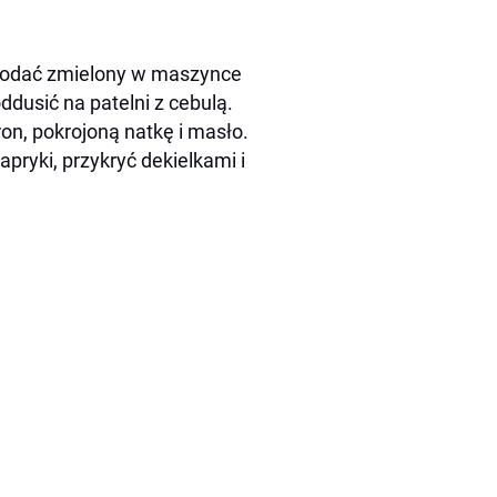
. Dodać zmielony w maszynce
dusić na patelni z cebulą.
n, pokrojoną natkę i masło.
ryki, przykryć dekielkami i