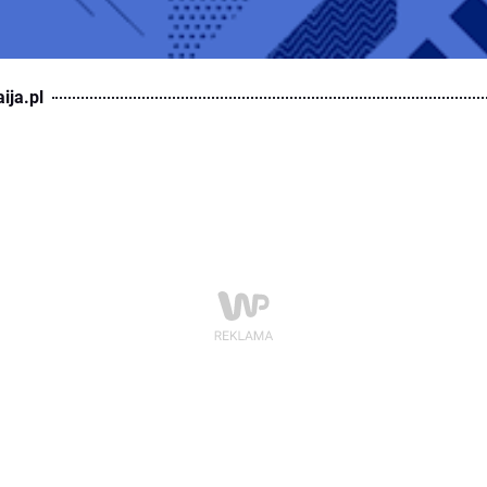
ija.pl