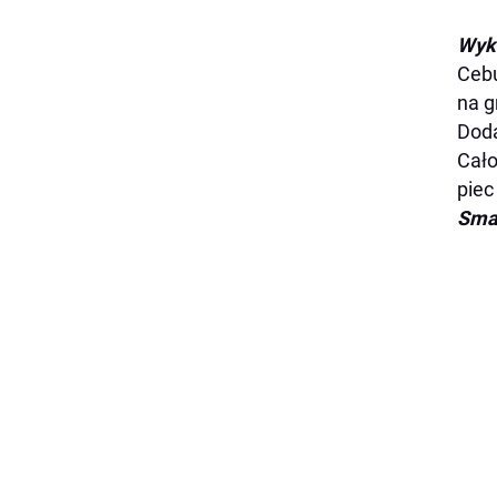
Wyk
Cebu
na g
Doda
Cało
piec
Sma