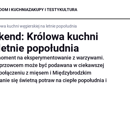
DOM I KUCHNIA
ZAKUPY I TESTY
KULTURA
wa kuchni węgierskiej na letnie popołudnia
kend: Królowa kuchni
letnie popołudnia
y moment na eksperymentowanie z warzywami.
eprzowcem może być podawana w ciekawszej
W połączeniu z mięsem i Międzybrodzkim
nie się świetną potraw na ciepłe popołudnia i