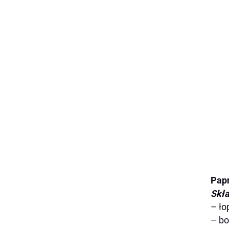
Pap
Skła
– ło
– b