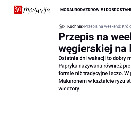
MODA
URODA
ZDROWIE I DOBROSTAN
Kuchnia
Przepis na weekend: Królo
Przepis na wee
węgierskiej na 
Ostatnie dni wakacji to dobr
Papryka nazywana również pi
formie niż tradycyjne leczo. 
Makaronem w kształcie ryżu sta
wieczory.