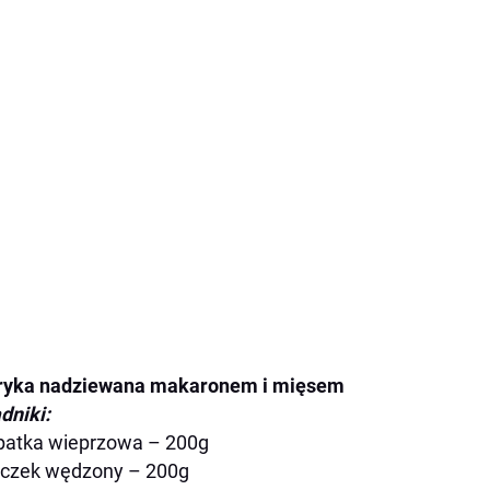
ryka nadziewana makaronem i mięsem
dniki:
patka wieprzowa – 200g
oczek wędzony – 200g