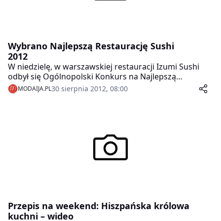
Wybrano Najlepszą Restaurację Sushi
2012
W niedzielę, w warszawskiej restauracji Izumi Sushi
odbył się Ogólnopolski Konkurs na Najlepszą
Restaurację Sushi 2012. Rywalizacja odbyła się podczas
30 sierpnia 2012, 08:00
MODAIJA.PL
trzech widowiskowych etapów: sushi tradycyjnego,
stylu dowolnego i najsprawniejszego sushimastera.
Przepis na weekend: Hiszpańska królowa
kuchni – wideo