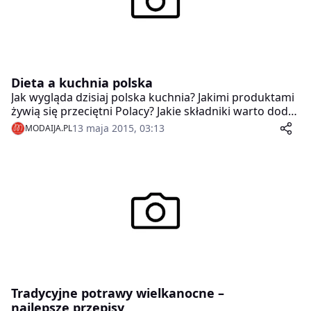
Dieta a kuchnia polska
Jak wygląda dzisiaj polska kuchnia? Jakimi produktami
żywią się przeciętni Polacy? Jakie składniki warto dodać
do naszej diety, aby pozbyć się zbędnych kilogramów i
13 maja 2015, 03:13
MODAIJA.PL
poprawić swoje samopoczucie? Odpowiedzi na te i
wiele innych pytań znajda Państwo w naszym artykule.
Tradycyjne potrawy wielkanocne –
najlepsze przepisy