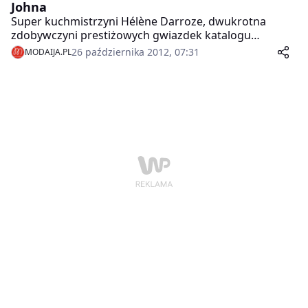
Johna
Super kuchmistrzyni Hélène Darroze, dwukrotna
zdobywczyni prestiżowych gwiazdek katalogu
Michelin, będzie odpowiedzialna za menu podczas
26 października 2012, 07:31
MODAIJA.PL
tegorocznego zimowego balu charytatywnego Eltona
Johna – Grey Goose Winter Ball.