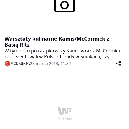
przyrządzonym na szybko w tygodniu, ciężko będzie
nam znaleźć kogoś, kto nie lubi zup. W Polskiej tradycji
głęboko zakorzeniony jest podział obiadu na dwa dnia
– daniem pierwszym są niemal zawsze zupy i stanowią
one początek całego posiłku, a zarazem wstęp do dań
bardziej sycących.
Warsztaty kulinarne Kamis/McCormick z
Basią Ritz
W tym roku po raz pierwszy Kamis wraz z McCormick
zaprezentowali w Polsce Trendy w Smakach, czyli
zapowiedź tego, co będzie modne i smaczne w
28 marca 2013, 11:32
MODAIJA.PL
najbliższym sezonie.