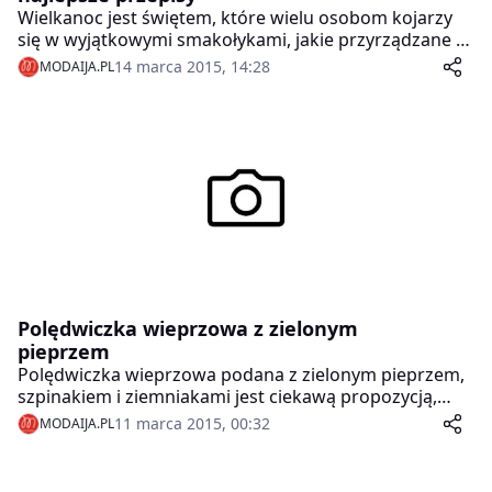
Wielkanoc jest świętem, które wielu osobom kojarzy
się w wyjątkowymi smakołykami, jakie przyrządzane są
właśnie z tej okazji. Przez cały okres świąt w polskich
14 marca 2015, 14:28
MODAIJA.PL
domach unoszą się niezwykle apetyczne zapachy
tradycyjnych wielkanocnych potraw, przygotowanych
według specjalnych receptur. Poniżej znajdziesz kilka
żelaznych zasad, bez których niemożliwe będzie
stworzenie najpopularniejszych wielkanocnych dań.
Zobacz, o czym pamiętać, by Twój stół nie stracił
prawdziwie świątecznej atmosfery.
Polędwiczka wieprzowa z zielonym
pieprzem
Polędwiczka wieprzowa podana z zielonym pieprzem,
szpinakiem i ziemniakami jest ciekawą propozycją,
którą można zaskoczyć gości podczas obiadu czy
11 marca 2015, 00:32
MODAIJA.PL
kolacji.