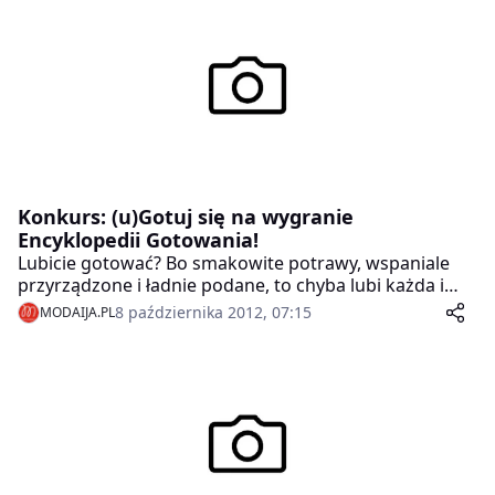
Konkurs: (u)Gotuj się na wygranie
Encyklopedii Gotowania!
Lubicie gotować? Bo smakowite potrawy, wspaniale
przyrządzone i ładnie podane, to chyba lubi każda i
każdy z Was? A może macie jakieś własne, sprawdzone
8 października 2012, 07:15
MODAIJA.PL
i ulubione przepisy kulinarne? Jeśli tak, to mamy dla
Was propozycję super zabawy, w której na dodatek
możecie wygrać całe… zestawy Encyklopedii
Gotowania!