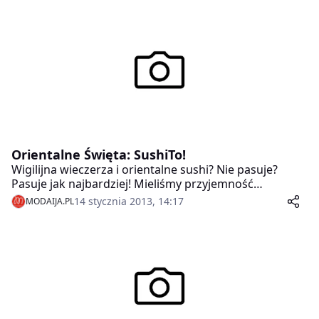
raport, ukazujący nowe, innowacyjne trendy kulinarne.
Orientalne Święta: SushiTo!
Wigilijna wieczerza i orientalne sushi? Nie pasuje?
Pasuje jak najbardziej! Mieliśmy przyjemność
sprawdzić, jak „smakują” święta w nieco egzotycznej,
14 stycznia 2013, 14:17
MODAIJA.PL
japońskiej, atmosferze.