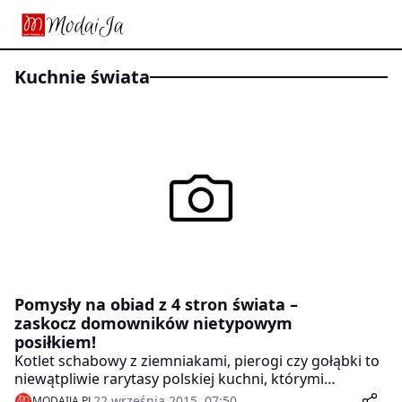
kuchnie świata
Pomysły na obiad z 4 stron świata –
zaskocz domowników nietypowym
posiłkiem!
Kotlet schabowy z ziemniakami, pierogi czy gołąbki to
niewątpliwie rarytasy polskiej kuchni, którymi
powinniśmy się chwalić. Jednak warto czasem
22 września 2015, 07:50
MODAIJA.PL