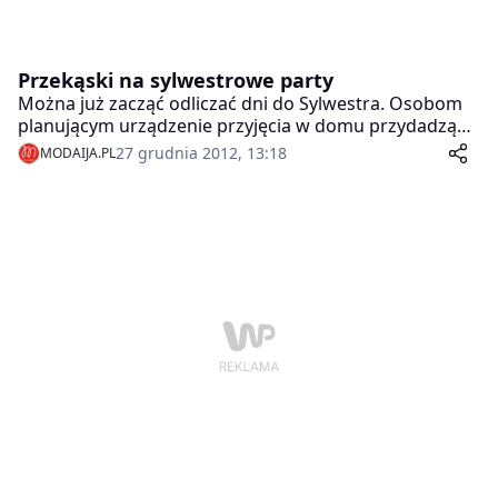
Przekąski na sylwestrowe party
Można już zacząć odliczać dni do Sylwestra. Osobom
planującym urządzenie przyjęcia w domu przydadzą
się ciekawe pomysły na oryginalne i smaczne
27 grudnia 2012, 13:18
MODAIJA.PL
przekąski. Dowiedz się jak zaskoczyć swoich gości!