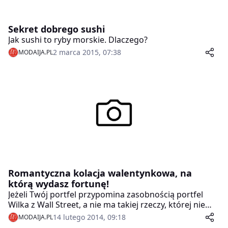
Sekret dobrego sushi
Jak sushi to ryby morskie. Dlaczego?
2 marca 2015, 07:38
MODAIJA.PL
Romantyczna kolacja walentynkowa, na
którą wydasz fortunę!
Jeżeli Twój portfel przypomina zasobnością portfel
Wilka z Wall Street, a nie ma takiej rzeczy, której nie
zrobiłbyś – i to bez względu na cenę – dla swojej
14 lutego 2014, 09:18
MODAIJA.PL
ukochanej, mamy dla Ciebie świetną propozycję.