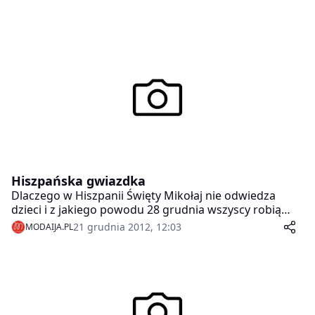
Hiszpańska gwiazdka
Dlaczego w Hiszpanii Święty Mikołaj nie odwiedza
dzieci i z jakiego powodu 28 grudnia wszyscy robią
sobie żarty? Wigilia bez choinki i przy stole suto
21 grudnia 2012, 12:03
MODAIJA.PL
zastawionym mięsnymi daniami wydaje się być bardzo
odległa od polskich tradycji. Hiszpanie jednak
przeżywają ten okres we wspólnej zabawie i radości.