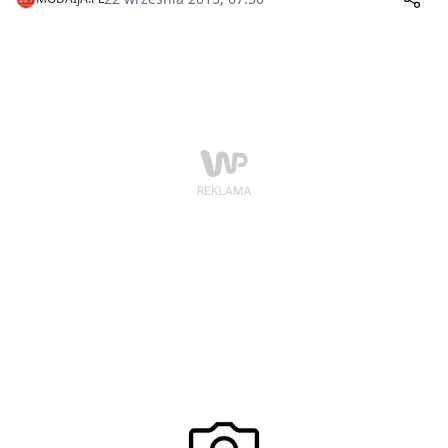
zaskoczyć domowników i sięgnąć po wykwintne dania,
które ucieszą ich podniebienia i pozwolą odkryć
nieznane smaki. Dzięki takim serwisom jak
PizzaPortal.pl, zarówno tradycyjną polską kuchnię, jak
i egzotyczne potrawy z najdalszych zakątków świata
można teraz zamawiać przez Internet.