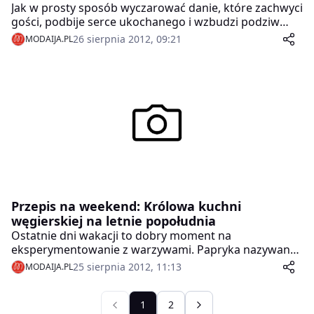
Jak w prosty sposób wyczarować danie, które zachwyci
gości, podbije serce ukochanego i wzbudzi podziw
koleżanek? Aby tego dokonać nie trzeba mieć
26 sierpnia 2012, 09:21
MODAIJA.PL
specjalnych umiejętności kulinarnych, ani spędzać
całego dnia w kuchni. Wystarczy słoiczek hiszpańskich
oliwek, odrobina fantazji i szczypta dobrego smaku.
Przepis na weekend: Królowa kuchni
węgierskiej na letnie popołudnia
Ostatnie dni wakacji to dobry moment na
eksperymentowanie z warzywami. Papryka nazywana
również pieprzowcem może być podawana w
25 sierpnia 2012, 11:13
MODAIJA.PL
ciekawszej formie niż tradycyjne leczo. W połączeniu z
mięsem i Międzybrodzkim Makaronem w kształcie
ryżu stanie się świetną potraw na ciepłe popołudnia i
1
2