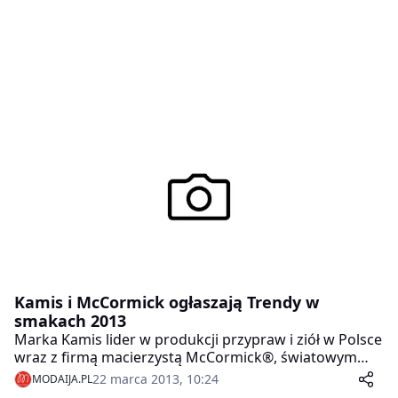
Kamis i McCormick ogłaszają Trendy w
smakach 2013
Marka Kamis lider w produkcji przypraw i ziół w Polsce
wraz z firmą macierzystą McCormick®, światowym
liderem smaku, ogłaszają Trendy w smakach 2013. Po
22 marca 2013, 10:24
MODAIJA.PL
raz pierwszy w Polsce został zaprezentowany roczny