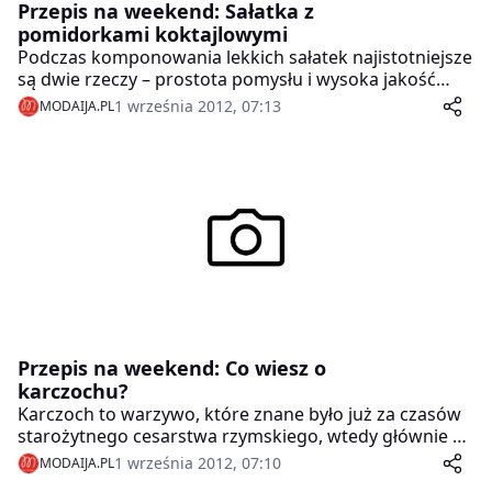
ta włoska potrawa smakuje jednak z dodatkami kuchni
Przepis na weekend: Sałatka z
śródziemnomorskiej, jak np. suszonymi pomidorami
pomidorkami koktajlowymi
oraz oliwą z oliwek.
Podczas komponowania lekkich sałatek najistotniejsze
są dwie rzeczy – prostota pomysłu i wysoka jakość
wykorzystywanych składników. Duet ten gwarantuje
1 września 2012, 07:13
MODAIJA.PL
sukces.
Przepis na weekend: Co wiesz o
karczochu?
Karczoch to warzywo, które znane było już za czasów
starożytnego cesarstwa rzymskiego, wtedy głównie ze
względu na swoje właściwości moczopędne. Ostatnio
1 września 2012, 07:10
MODAIJA.PL
coraz bardziej popularne stają się także w Polsce.