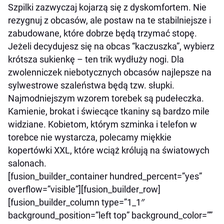
Szpilki zazwyczaj kojarzą się z dyskomfortem. Nie
rezygnuj z obcasów, ale postaw na te stabilniejsze i
zabudowane, które dobrze będą trzymać stopę.
Jeżeli decydujesz się na obcas “kaczuszka”, wybierz
krótsza sukienkę – ten trik wydłuży nogi. Dla
zwolenniczek niebotycznych obcasów najlepsze na
sylwestrowe szaleństwa będą tzw. słupki.
Najmodniejszym wzorem torebek są pudełeczka.
Kamienie, brokat i świecące tkaniny są bardzo mile
widziane. Kobietom, którym szminka i telefon w
torebce nie wystarcza, polecamy miękkie
kopertówki XXL, które wciąż królują na światowych
salonach.
[fusion_builder_container hundred_percent=”yes”
overflow=”visible”][fusion_builder_row]
[fusion_builder_column type=”1_1″
background_position=”left top” background_color=””